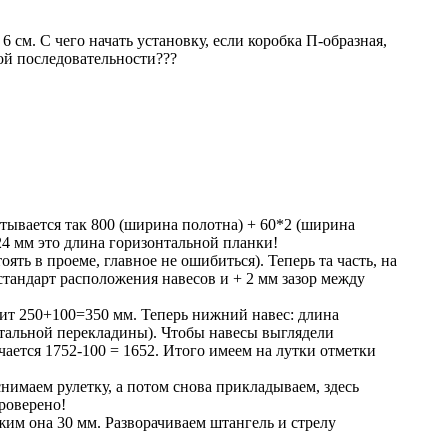
м. С чего начать установку, если коробка П-образная,
кой последовательности???
тывается так 800 (ширина полотна) + 60*2 (ширина
24 мм это длина горизонтальной планки!
оять в проеме, главное не ошибиться). Теперь та часть, на
 стандарт расположения навесов и + 2 мм зазор между
чит 250+100=350 мм. Теперь нижний навес: длина
онтальной перекладины). Чтобы навесы выглядели
учается 1752-100 = 1652. Итого имеем на лутки отметки
имаем рулетку, а потом снова прикладываем, здесь
роверено!
ложим она 30 мм. Разворачиваем штангель и стрелу