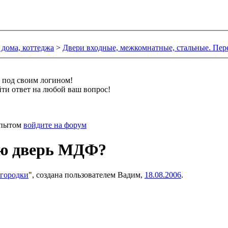
 дома, коттеджа
>
Двери входные, межкомнатные, стальные. Пер
и под своим логином!
ти ответ на любой ваш вопрос!
 опытом
войдите на форум
ую дверь МДФ?
егородки
", создана пользователем
Вадим
,
18.08.2006
.