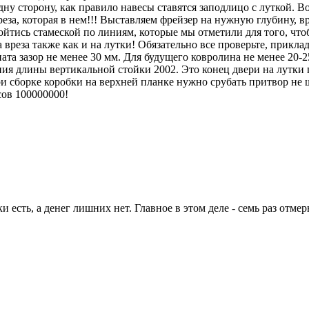
ну сторону, как правило навесы ставятся заподлицо с луткой. В
 фреза, которая в нем!!! Выставляем фрейзер на нужную глубину, в
ись стамеской по линиям, которые мы отметили для того, чтоб
 вреза также как и на лутки! Обязательно все проверьте, прикла
ната зазор не менее 30 мм. Для будущего ковролина не менее 20-2
ия длины вертикальной стойки 2002. Это конец двери на лутки 
При сборке коробки на верхней планке нужно срубать притвор не
сов 100000000!
 есть, а денег лишних нет. Главное в этом деле - семь раз отмер