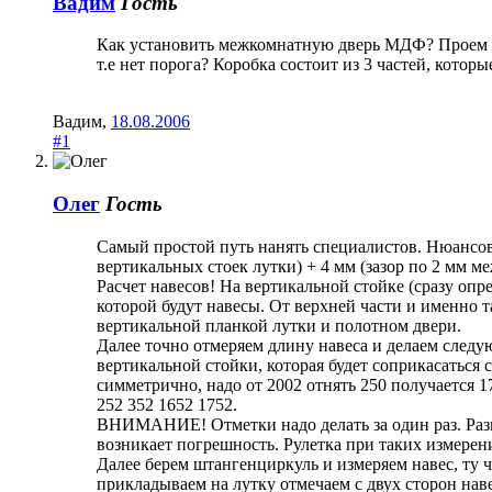
Вадим
Гость
Как установить межкомнатную дверь МДФ? Проем стр
т.е нет порога? Коробка состоит из 3 частей, котор
Вадим
,
18.08.2006
#1
Олег
Гость
Самый простой путь нанять специалистов. Нюансов 
вертикальных стоек лутки) + 4 мм (зазор по 2 мм м
Расчет навесов! На вертикальной стойке (сразу опре
которой будут навесы. От верхней части и именно т
вертикальной планкой лутки и полотном двери.
Далее точно отмеряем длину навеса и делаем следу
вертикальной стойки, которая будет соприкасаться 
симметрично, надо от 2002 отнять 250 получается 1
252 352 1652 1752.
ВНИМАНИЕ! Отметки надо делать за один раз. Разма
возникает погрешность. Рулетка при таких измерени
Далее берем штангенциркуль и измеряем навес, ту ча
прикладываем на лутку отмечаем с двух сторон на