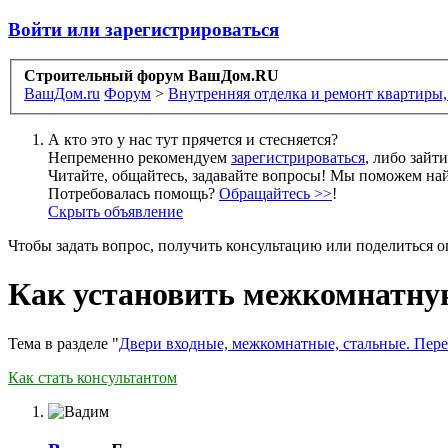
Войти или зарегистрироваться
Строительный форум ВашДом.RU
ВашДом.ru
Форум
>
Внутренняя отделка и ремонт квартиры,
А кто это у нас тут прячется и стесняется?
Непременно рекомендуем
зарегистрироваться
, либо зайт
Читайте, общайтесь, задавайте вопросы! Мы поможем най
Потребовалась помощь?
Обращайтесь >>
!
Скрыть объявление
Чтобы задать вопрос, получить консультацию или поделиться
Как установить межкомнатн
Тема в разделе "
Двери входные, межкомнатные, стальные. Пер
Как стать консультантом