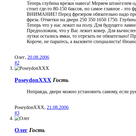
Теперь глубина врезки навеса! Меряем штангелем од
стоит где-то 80-150 баксов, но самое главное - это
ВНИМАНИЕ! Перед фрезером обязательно надо пройт
фреза. Отметки на двери 250 350 1650 1750. Глубина
Теперь что у нас лежит на полу. Для будущего лами
Предположим, что у Вас лежит ковер. Для вычислен
лутки остались ямки, то отрезать не обязательно! 
Короче, не парьтесь, а вызовете специалиста! Нюан
Олег
,
20.08.2006
#2
PoseydonXXX
Гость
Неправда, двери можно установить самому, если руки
PoseydonXXX
,
21.08.2006
#3
Олег
Гость