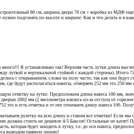
оительный 80 см, ширина двери 70 см + коробка из МДФ еще 6 с
ые нужно подгонять по высоте и ширине. Как и что делать и в ка
много!!! Я устанавливаю так! Верхняя часть лутки длина высчи
ежду луткой и вертикальной стойкой с каждой стороны). Итого 7
делись с открыванием, сложи на полу части, так как они будут ст
ам, где будут располагаться навесы, отмеряем 252 мм это 250 мм
ющую отметку на лутке. Предположим длина навеса 100 мм, зна
с дверью 2002 мм (2 миллиметра взялись из-за отступа от гориз
752 это и есть отметка и от нее отнимаем длину навеса 100. Пол
тываем рулетку на всю длину и ставим все отметки! Если мы сн
ях должна стоить не дешевле 4-5 Баксов! Остальные не катят! П
сть, которая будет заходить в лутку, т.е. до оси навеса, предпо
веса выводим прямую линию!