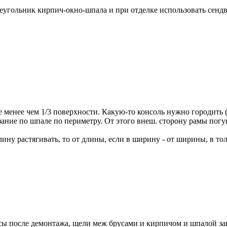
реугольник кирпич-окно-шпала и при отделке использовать сенд
 менее чем 1/3 поверхности. Какую-то консоль нужно городить (
ание по шпале по периметру. От этого внеш. сторону рамы погу
длину растягивать, то от длины, если в ширину - от ширины, в т
сы после демонтажа, щели меж брусами и кирпичом и шпалой зап