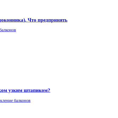
одоконника). Что предпринять
 балконов
шком узким штапиком?
екление балконов