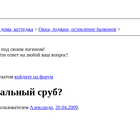
 дома, коттеджа
>
Окна, лоджии, остекление балконов
>
и под своим логином!
ти ответ на любой ваш вопрос!
 опытом
войдите на форум
пальный сруб?
 пользователем
Александр
,
20.04.2009
.