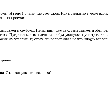
мм. На рис.1 видно, где этот зазор. Как правильно в моем вари
конных проемах.
блицовкой и срубом... Приглашал уже двух замерщиков и оба пре
авится. Придется как то заделывать образующуюся пустоту или 
жил им утеплить пустоту, пенопласт или еще что нибудь все запе
ширины
шва
, Это толщина пенного шва?