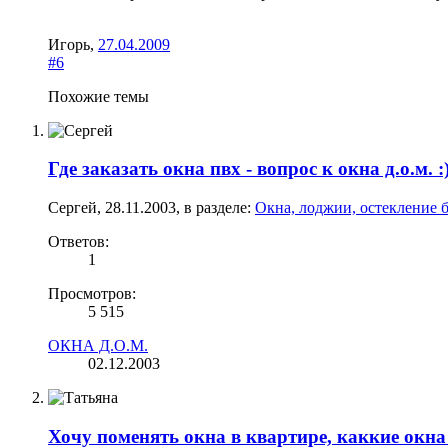
Игорь
,
27.04.2009
#6
Похожие темы
Где заказать окна пвх - вопрос к окна д.о.м. :
Сергей
,
28.11.2003
, в разделе:
Окна, лоджии, остекление 
Ответов:
1
Просмотров:
5 515
ОКНА Д.О.М.
02.12.2003
Хочу поменять окна в квартире, каккие окн