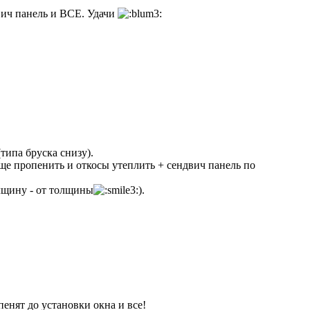
вич панель и ВСЕ. Удачи
типа бруска снизу).
ще пропенить и откосы утеплить + сендвич панель по
олщину - от толщины
).
енят до установки окна и все!