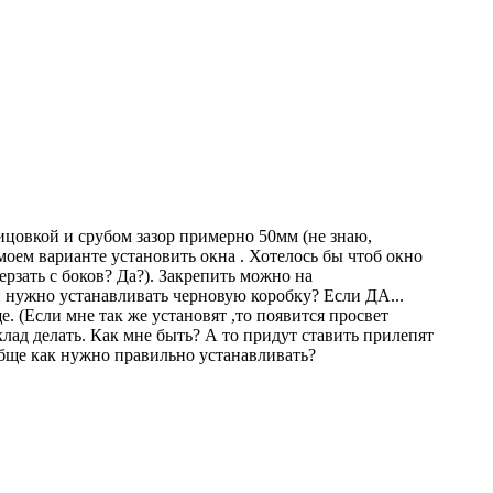
цовкой и срубом зазор примерно 50мм (не знаю,
 моем варианте установить окна . Хотелось бы чтоб окно
рзать с боков? Да?). Закрепить можно на
и нужно устанавливать черновую коробку? Если ДА...
. (Если мне так же установят ,то появится просвет
клад делать. Как мне быть? А то придут ставить прилепят
обще как нужно правильно устанавливать?