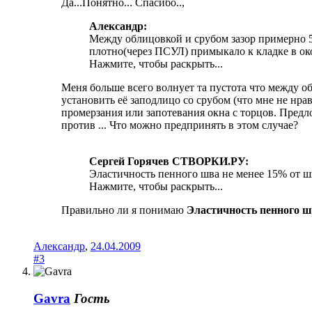
Да...Понятно... Спасибо..,
Александр:
Между облицовкой и срубом зазор примерно 50
плотно(через ПСУЛ) примыкало к кладке в о
Нажмите, чтобы раскрыть...
Меня больше всего волнует та пустота что между о
установить её заподлицо со срубом (что мне не нр
промерзания или запотевания окна с торцов. Предло
против ... Что можно предпринять в этом случае?
Сергей Горячев СТВОРКИ.РУ:
Эластичность пенного шва не менее 15% от 
Нажмите, чтобы раскрыть...
Правильно ли я понимаю
Эластичность пенного 
Александр
,
24.04.2009
#3
Gavra
Гость