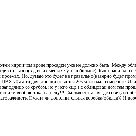
ложен кирпичом вроде просадки уже не должно быть. Между обли
где этот зазор(в других местах чуть побольше). Как правильно в
проемах. Но, думаю это будет не правильно(наверно будет проме
и ПВХ 70мм то для запенки остается 20мм это мало наверно? Ил
 заподлицо со срубом, но у него еще не облицован дом там проще
новили вообще тока на пену!!! Сколько читал везде советуют об
благораживать. Нужна ли дополнительная коробка(обклад)? И во