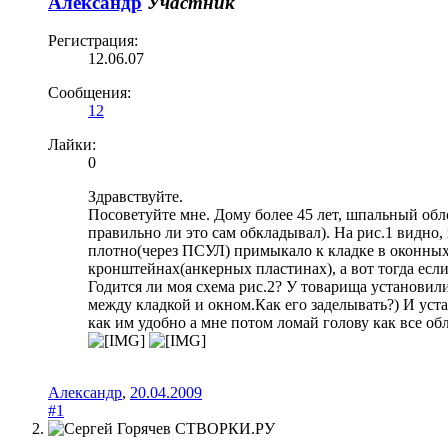
Александр
Участник
Регистрация:
12.06.07
Сообщения:
12
Лайки:
0
Здравствуйте.
Посоветуйте мне. Дому более 45 лет, шпальный об
правильно ли это сам обкладывал). На рис.1 видно, 
плотно(через ПСУЛ) примыкало к кладке в оконных 
кронштейнах(анкерных пластинах), а вот тогда есл
Годится ли моя схема рис.2? У товарища установили
между кладкой и окном.Как его заделывать?) И уста
как им удобно а мне потом ломай голову как все о
Александр
,
20.04.2009
#1