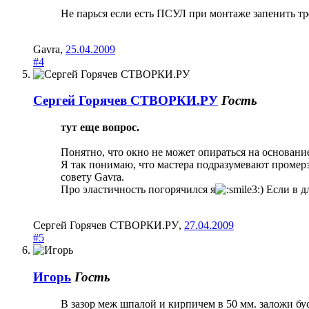
Не парься если есть ПСУЛ при монтаже запенить т
Gavra
,
25.04.2009
#4
Сергей Горячев СТВОРКИ.РУ
Гость
тут еще вопрос.
Понятно, что окно не может опираться на основание
Я так понимаю, что мастера подразумевают промерз
совету Gavra.
Про эластичность погорячился я
) Если в 
Сергей Горячев СТВОРКИ.РУ
,
27.04.2009
#5
Игорь
Гость
В зазор меж шпалой и кирпичем в 50 мм. заложи бу