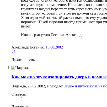
воздуховод, стенки которого изнутри облицованы 
излучать шум в помещение. Но и здесь возникают п
глушителя воздух перестает течь через него из-за
вентилятор, который при этом не должен сам громк
Хотя один мой знакомый расказывал, что ему уда
поролона. Такой поролон иногда применяют при уп
имеет.
Инженер-акустик Боганик Александр
Александр Боганик
,
15.08.2002
#4
Похожие темы
Как можно звукоизолировать дверь в комна
Надежда
,
28.02.2002
, в разделе:
Звуко- и шумоизоляция по
Ответов:
1
Просмотров: