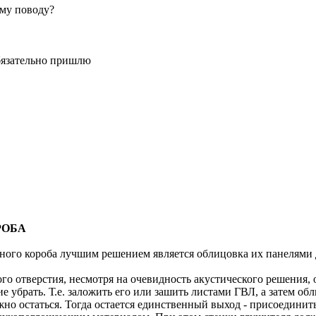
ому поводу?
обязательно пришлю
РОБА
нного короба лучшим решением является облицовка их панелям
о отверстия, несмотря на очевидность акустического решения, 
ие убрать. Т.е. заложить его или зашить листами ГВЛ, а затем 
жно остаться. Тогда остается единственный выход - присоединит