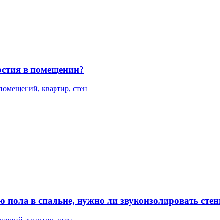
рстия в помещении?
помещений, квартир, стен
ю пола в спальне, нужно ли звукоизолировать сте
щений, квартир, стен