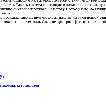
звукопоглощающим материалом. При этом стенки глушителя дол
роблемы. Так как система вентиляции в домах естественная пр
 увеличивающегося сопротивления потоку. Поэтому помимо глуши
о шуметь.
лось несколько снизить шум через вентиляцию когда он поверх
аковке бытовой техники. Сам я не проверял эффективность тако
ту?
мещений, квартир, стен