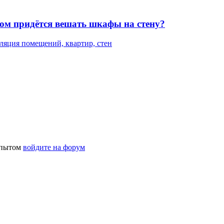
том придётся вешать шкафы на стену?
ляция помещений, квартир, стен
 опытом
войдите на форум