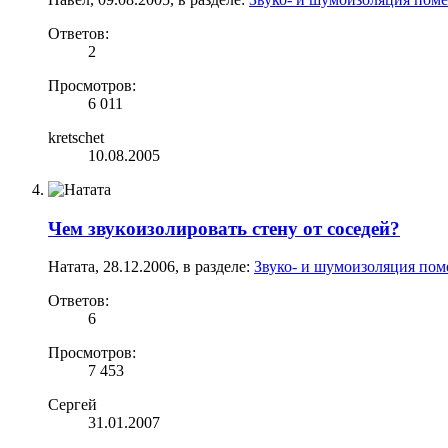
Ответов:
2
Просмотров:
6 011
kretschet
10.08.2005
Чем звукоизолировать стену от соседей?
Натата
,
28.12.2006
, в разделе:
Звуко- и шумоизоляция пом
Ответов:
6
Просмотров:
7 453
Сергей
31.01.2007