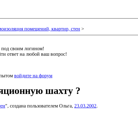
моизоляция помещений, квартир, стен
>
и под своим логином!
ти ответ на любой ваш вопрос!
 опытом
войдите на форум
ляционную шахту ?
тен
", создана пользователем
Ольга
,
23.03.2002
.