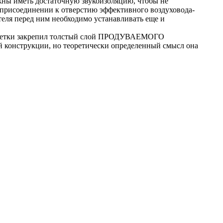
жны иметь достаточную звукоизоляцию, чтобы не
и присоединении к отверстию эффективного воздуховода-
теля перед ним необходимо устанавливать еще и
 решетки закрепил толстый слой ПРОДУВАЕМОГО
й конструкции, но теоретически определенный смысл она