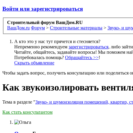
Войти или зарегистрироваться
Строительный форум ВашДом.RU
ВашДом.ru
Форум
>
Строительные материалы
>
Звуко- и шу
А кто это у нас тут прячется и стесняется?
Непременно рекомендуем
зарегистрироваться
, либо зайт
Читайте, общайтесь, задавайте вопросы! Мы поможем най
Потребовалась помощь?
Обращайтесь >>
!
Скрыть объявление
Чтобы задать вопрос, получить консультацию или поделиться
Как звукоизолировать венти
Тема в разделе "
Звуко- и шумоизоляция помещений, квартир, с
Как стать консультантом