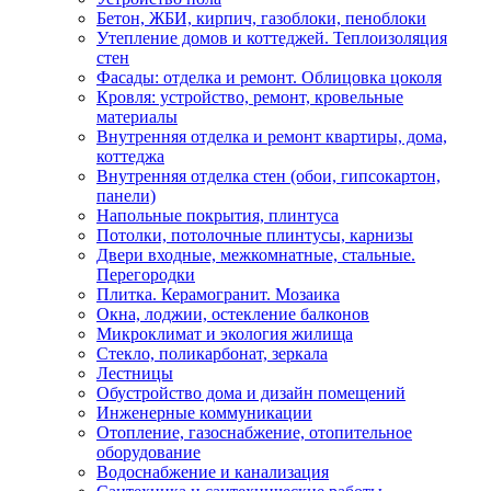
Бетон, ЖБИ, кирпич, газоблоки, пеноблоки
Утепление домов и коттеджей. Теплоизоляция
стен
Фасады: отделка и ремонт. Облицовка цоколя
Кровля: устройство, ремонт, кровельные
материалы
Внутренняя отделка и ремонт квартиры, дома,
коттеджа
Внутренняя отделка стен (обои, гипсокартон,
панели)
Напольные покрытия, плинтуса
Потолки, потолочные плинтусы, карнизы
Двери входные, межкомнатные, стальные.
Перегородки
Плитка. Керамогранит. Мозаика
Окна, лоджии, остекление балконов
Микроклимат и экология жилища
Стекло, поликарбонат, зеркала
Лестницы
Обустройство дома и дизайн помещений
Инженерные коммуникации
Отопление, газоснабжение, отопительное
оборудование
Водоснабжение и канализация