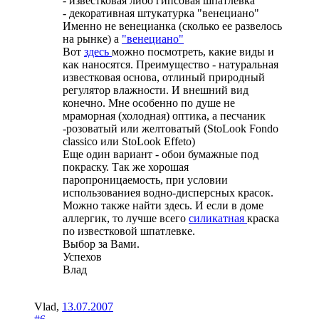
- известковая либо гипсовая шпатлевка
- декоративная штукатурка "венециано"
Именно не венецианка (сколько ее развелось
на рынке) а
"венециано"
Вот
здесь
можно посмотреть, какие виды и
как наносятся. Преимущество - натуральная
известковая основа, отлиный природный
регулятор влажности. И внешний вид
конечно. Мне особенно по душе не
мраморная (холодная) оптика, а песчаник
-розоватый или желтоватый (StoLook Fondo
classico или StoLook Effeto)
Еще один вариант - обои бумажные под
покраску. Так же хорошая
паропроницаемость, при условии
использованиея водно-дисперсных красок.
Можно также найти здесь. И если в доме
аллергик, то лучше всего
силикатная
краска
по известковой шпатлевке.
Выбор за Вами.
Успехов
Влад
Vlad
,
13.07.2007