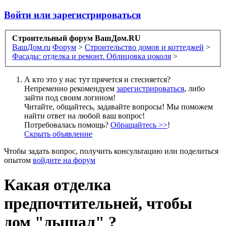
Войти или зарегистрироваться
Строительный форум ВашДом.RU
ВашДом.ru
Форум
>
Строительство домов и коттеджей
>
Фасады: отделка и ремонт. Облицовка цоколя
>
А кто это у нас тут прячется и стесняется?
Непременно рекомендуем
зарегистрироваться
, либо
зайти под своим логином!
Читайте, общайтесь, задавайте вопросы! Мы поможем
найти ответ на любой ваш вопрос!
Потребовалась помощь?
Обращайтесь >>
!
Скрыть объявление
Чтобы задать вопрос, получить консультацию или поделиться
опытом
войдите на форум
Какая отделка
предпочтительней, чтобы
дом "дышал" ?