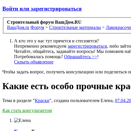
Войти или зарегистрироваться
Строительный форум ВашДом.RU
ВашДом.ru
Форум
>
Строительные материалы
>
Лакокрасочн
А кто это у нас тут прячется и стесняется?
Непременно рекомендуем
зарегистрироваться
, либо зайт
Читайте, общайтесь, задавайте вопросы! Мы поможем най
Потребовалась помощь?
Обращайтесь >>
!
Скрыть объявление
Чтобы задать вопрос, получить консультацию или поделиться
Какие есть особо прочные кра
Тема в разделе "
Краски
", создана пользователем
Елена
,
07.04.2
Как стать консультантом