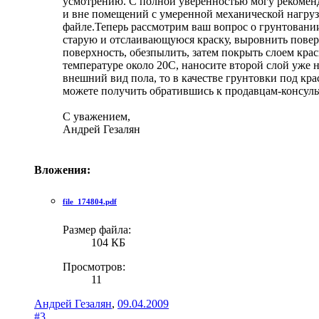
усмотрению. С полной уверенностью могу рекоменд
и вне помещений с умеренной механической нагруз
файле.Теперь рассмотрим ваш вопрос о грунтовании
старую и отслаивающуюся краску, выровнить повер
поверхность, обезпылить, затем покрыть слоем крас
температуре около 20С, наносите второй слой уже 
внешний вид пола, то в качестве грунтовки под к
можете получить обратившись к продавцам-консул
С уважением,
Андрей Гезалян
Вложения:
file_174804.pdf
Размер файла:
104 КБ
Просмотров:
11
Андрей Гезалян
,
09.04.2009
#3