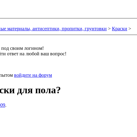
ые материалы, антисептики, пропитки, грунтовки
>
Краски
>
и под своим логином!
ти ответ на любой ваш вопрос!
 опытом
войдите на форум
ски для пола?
009
.