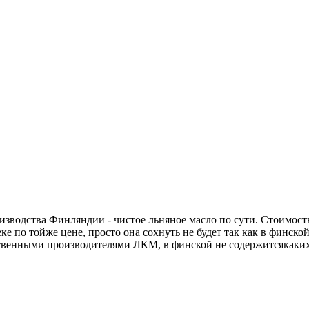
оизводства Финляндии - чистое льняное масло по сути. Стоимость
ке по тойже цене, просто она сохнуть не будет так как в финс
венными производителями ЛКМ, в финской не содержитсякаких 