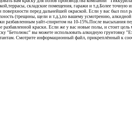
овать вам краску для полов производства компании "Тиккурила"
кой,террасы, складские помещения, гаражи и т.д.Более точну
 поверхности перед дальнейшей окраской. Если у вас был пол ра
хность (трещины, щели и т.д.),по вашему усмотрению, алкидн
ки разбавленным уайт-спиритом на 10-15%.После высыхания перв
не разбавленной краски. Если же у вас новые полы, и стоит цел
раску "Бетолюкс" вы можете использовать алкидную грунтовку 
ьтантам. Смотрите информационный файл, прикреплённый к со