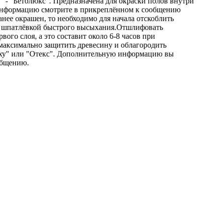
 - "Бетолюкс". Предназначена для окраски полов внутри
ю информацию смотрите в прикреплённом к сообщению
нее окрашен, то необходимо для начала отскоблить
ой шпатлёвкой быстрого высыхания.Отшлифовать
ого слоя, а это составит около 6-8 часов при
ь максимально защитить древесину и облагородить
"Еху" или "Отекс". Дополнительную информацию вы
общению.