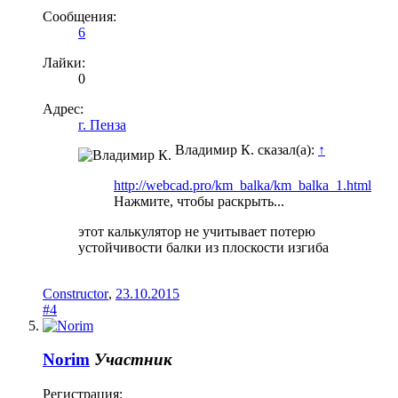
Сообщения:
6
Лайки:
0
Адрес:
г. Пенза
Владимир К. сказал(а):
↑
http://webcad.pro/km_balka/km_balka_1.html
Нажмите, чтобы раскрыть...
этот калькулятор не учитывает потерю
устойчивости балки из плоскости изгиба
Constructor
,
23.10.2015
#4
Norim
Участник
Регистрация: