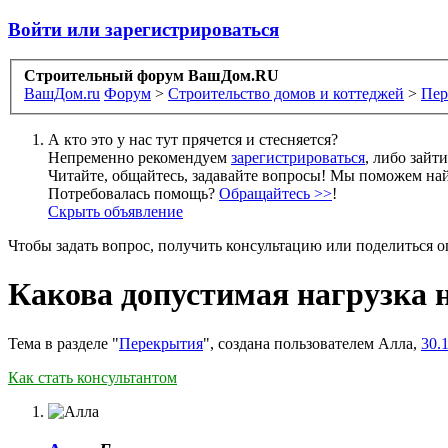
Войти или зарегистрироваться
Строительный форум ВашДом.RU
ВашДом.ru
Форум
>
Строительство домов и коттеджей
>
Пер
А кто это у нас тут прячется и стесняется?
Непременно рекомендуем
зарегистрироваться
, либо зайт
Читайте, общайтесь, задавайте вопросы! Мы поможем най
Потребовалась помощь?
Обращайтесь >>
!
Скрыть объявление
Чтобы задать вопрос, получить консультацию или поделиться
Какова допустимая нагрузка
Тема в разделе "
Перекрытия
", создана пользователем
Алла
,
30.
Как стать консультантом