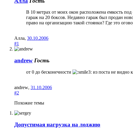
Алла
Гость
В 10 метрах от моих окон расположена емкость под
гараж на 20 боксов. Недавно гараж был продан нов
право на организацию такой стоянки? Где это огов
Алла
,
30.10.2006
#1
andrew
Гость
от 0 до бесконечности
из поста не видно 
andrew
,
31.10.2006
#2
Похожие темы
Допустимая нагрузка на лоджию