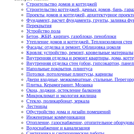
Строительство домов и коттеджей
Строительство коттеджей, дачных домов, бань, гар
Проекты домов и коттеджей, архитектурное проект
Фундамент, расчет фундамента, грунты, заливка фу
Перекрытия
Устройство пола
Бетон, ЖБИ, кирпич, газоблоки, пеноблоки
Утепление домов и коттеджей. Теплоизоляция стен
Фасады: отделка и ремонт. Облицовка цоколя
Кровля: устройство, ремонт, кровельные материалы
Внутренняя отделка и ремонт квартиры, дома, котт
Внутренняя отделка стен (обои, гипсокартон, панел
Напольные покрытия, плинтуса
Потолки, потолочные плинтусы, карнизы
Двери входные, межкомнатные, стальные. Перегор
Плитка. Керамогранит. Мозаика
Окна, лоджии, остекление балконов
Микроклимат и экология жилища
Стекло, поликарбонат, зеркала
Лестницы
Обустройство дома и дизайн помещений
Инженерные коммуникации
Отопление, газоснабжение, отопительное оборудов
Водоснабжение и канализация
Сантехника и сантехнические работы