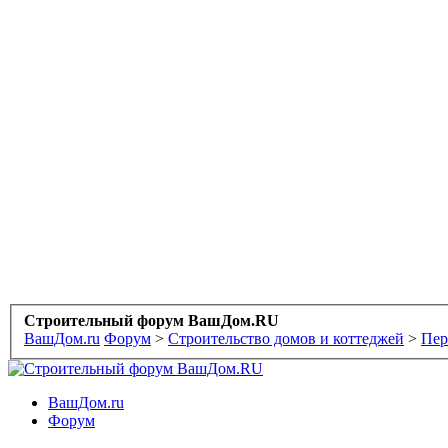
Строительный форум ВашДом.RU
ВашДом.ru
Форум
>
Строительство домов и коттеджей
>
Пер
ВашДом.ru
Форум