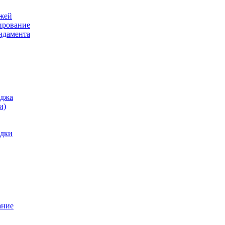
ажей
ирование
ндамента
еджа
и)
одки
ание