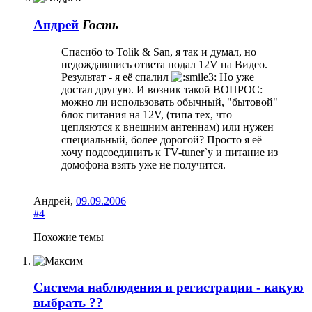
Андрей
Гость
Спасибо to Tolik & San, я так и думал, но
недождавшись ответа подал 12V на Видео.
Результат - я её спалил
Но уже
достал другую. И возник такой ВОПРОС:
можно ли использовать обычный, "бытовой"
блок питания на 12V, (типа тех, что
цепляются к внешним антеннам) или нужен
специальный, более дорогой? Просто я её
хочу подсоединить к TV-tuner`у и питание из
домофона взять уже не получится.
Андрей
,
09.09.2006
#4
Похожие темы
Система наблюдения и регистрации - какую
выбрать ??