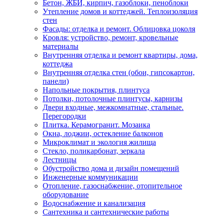
Бетон, ЖБИ, кирпич, газоблоки, пеноблоки
Утепление домов и коттеджей. Теплоизоляция
стен
Фасады: отделка и ремонт. Облицовка цоколя
Кровля: устройство, ремонт, кровельные
материалы
Внутренняя отделка и ремонт квартиры, дома,
коттеджа
Внутренняя отделка стен (обои, гипсокартон,
панели)
Напольные покрытия, плинтуса
Потолки, потолочные плинтусы, карнизы
Двери входные, межкомнатные, стальные.
Перегородки
Плитка. Керамогранит. Мозаика
Окна, лоджии, остекление балконов
Микроклимат и экология жилища
Стекло, поликарбонат, зеркала
Лестницы
Обустройство дома и дизайн помещений
Инженерные коммуникации
Отопление, газоснабжение, отопительное
оборудование
Водоснабжение и канализация
Сантехника и сантехнические работы