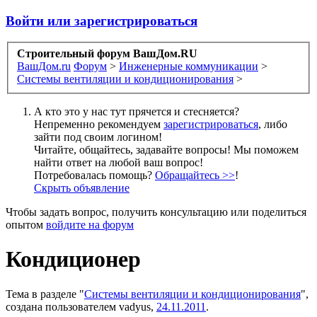
Войти или зарегистрироваться
Строительный форум ВашДом.RU
ВашДом.ru
Форум
>
Инженерные коммуникации
>
Системы вентиляции и кондиционирования
>
А кто это у нас тут прячется и стесняется?
Непременно рекомендуем
зарегистрироваться
, либо
зайти под своим логином!
Читайте, общайтесь, задавайте вопросы! Мы поможем
найти ответ на любой ваш вопрос!
Потребовалась помощь?
Обращайтесь >>
!
Скрыть объявление
Чтобы задать вопрос, получить консультацию или поделиться
опытом
войдите на форум
Кондиционер
Тема в разделе "
Системы вентиляции и кондиционирования
",
создана пользователем
vadyus
,
24.11.2011
.