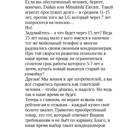
Если вы обеспеченный человек, берите,
конечно, Daikin или Mitsubishi Electric. Такой
агрегат прослужит долго – в среднем 11-15
лет, против того же LG который через 7 лет
попросится на пенсию…
Но!
Задумайтесь – а что будет через 15 лет? Ведь
15 лет назад мало у кого имелся в наличии
тот же мобильный телефон и многие
радовались своим оконным кондиционерам.
При той скорости развития технологии в
наше время, не проще ли ограничиться
сплитом срок работы которого 5-7 лет а
затем, купить новый выкинув старый на
помойку?
Друзья! Мы живем в эре потребителей, а вы
всё стараетесь прожить как советский
человек – чтобы дёшево, и надолго. Но ведь
так в наше время не будет.
Теперь о главном, не верьте всяким там
рейтингам и отзывам – каждый кулич своё
болото хвалит. Грамотно приобретённый
товар, это тот, который отвечает Вашим
требованиям и не бьёт по карману. Благо, в
наше время выбор таких кондиционеров