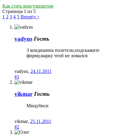
Как стать консультантом
Страница 1 из 5
1
2
3
4
5
Вперёд >
vadyus
Гость
3 кондишина полетели,подскажите
фирму,марку чтоб не ломался
vadyus
,
24.11.2011
#1
vikmar
Гость
Мицубиси
vikmar
,
25.11.2011
#2