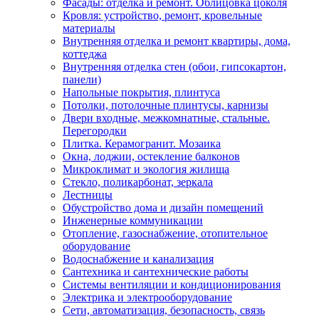
Фасады: отделка и ремонт. Облицовка цоколя
Кровля: устройство, ремонт, кровельные
материалы
Внутренняя отделка и ремонт квартиры, дома,
коттеджа
Внутренняя отделка стен (обои, гипсокартон,
панели)
Напольные покрытия, плинтуса
Потолки, потолочные плинтусы, карнизы
Двери входные, межкомнатные, стальные.
Перегородки
Плитка. Керамогранит. Мозаика
Окна, лоджии, остекление балконов
Микроклимат и экология жилища
Стекло, поликарбонат, зеркала
Лестницы
Обустройство дома и дизайн помещений
Инженерные коммуникации
Отопление, газоснабжение, отопительное
оборудование
Водоснабжение и канализация
Сантехника и сантехнические работы
Системы вентиляции и кондиционирования
Электрика и электрооборудование
Сети, автоматизация, безопасность, связь