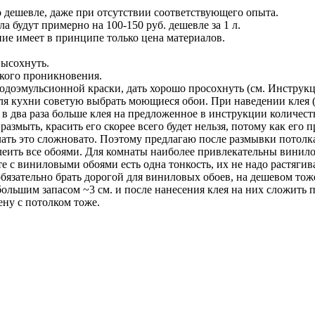
о дешевле, даже при отсутствии соответствующего опыта.
 будут примерно на 100-150 руб. дешевле за 1 л.
ние имеет в принципе только цена материалов.
высохнуть.
кого проникновения.
одоэмульсионной краски, дать хорошо просохнуть (см. Инструкци
Для кухни советую выбрать моющиеся обои. При наведении клея 
 в два раза больше клея на предложенное в инструкции количест
размыть, красить его скорее всего будет нельзя, потому как его
лать это сложновато. Поэтому предлагаю после размывки потолка
леить все обоями. Для комнаты наиболее привлекательны винило
те с виниловыми обоями есть одна тонкость, их не надо растяги
обязательно брать дорогой для виниловых обоев, на дешевом тож
ебольшим запасом ~3 см. и после нанесения клея на них сложить
ну с потолком тоже.