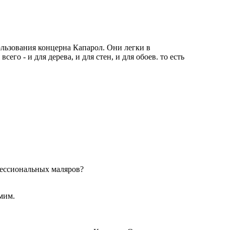
ользования концерна Капарол. Они легки в
его - и для дерева, и для стен, и для обоев. то есть
фессиональных маляров?
мим.