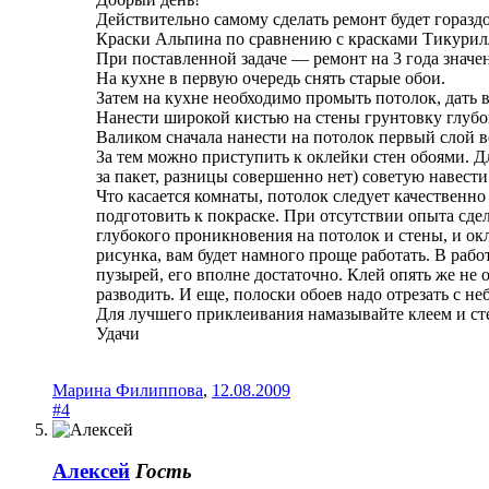
Действительно самому сделать ремонт будет горазд
Краски Альпина по сравнению с красками Тикурилла
При поставленной задаче — ремонт на 3 года значе
На кухне в первую очередь снять старые обои.
Затем на кухне необходимо промыть потолок, дать 
Нанести широкой кистью на стены грунтовку глубо
Валиком сначала нанести на потолок первый слой в
За тем можно приступить к оклейки стен обоями. 
за пакет, разницы совершенно нет) советую навести
Что касается комнаты, потолок следует качественно 
подготовить к покраске. При отсутствии опыта сде
глубокого проникновения на потолок и стены, и ок
рисунка, вам будет намного проще работать. В рабо
пузырей, его вполне достаточно. Клей опять же не 
разводить. И еще, полоски обоев надо отрезать с н
Для лучшего приклеивания намазывайте клеем и сте
Удачи
Марина Филиппова
,
12.08.2009
#4
Алексей
Гость