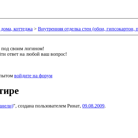
 дома, коттеджа
>
Внутренняя отделка стен (обои, гипсокартон, 
и под своим логином!
ти ответ на любой ваш вопрос!
 опытом
войдите на форум
тире
анели)
", создана пользователем
Ринат
,
09.08.2009
.