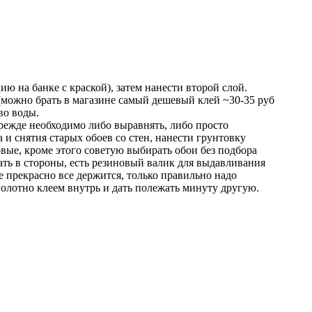
ю на банке с краской), затем нанести второй слой.
(можно брать в магазине самый дешевый клей ~30-35 руб
во воды.
 прежде необходимо либо выравнять, либо просто
 и снятия старых обоев со стен, нанести грунтовку
вые, кроме этого советую выбирать обои без подбора
вать в стороны, есть резиновый валик для выдавливания
е прекрасно все держится, только правильно надо
 полотно клеем внутрь и дать полежать минуту другую.