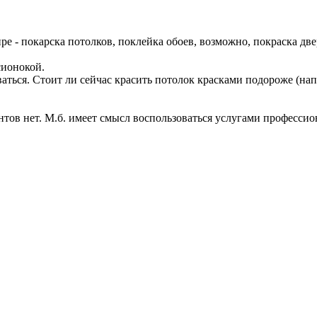
е - покарска потолков, поклейка обоев, возможно, покраска две
сионокой.
аться. Стоит ли сейчас красить потолок красками подороже (нап
тов нет. М.б. имеет смысл воспользоваться услугами професси