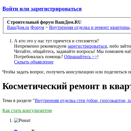
Войти или зарегистрироваться
Строительный форум ВашДом.RU
ВашДом.ru
Форум
>
Внутренняя отделка и ремонт квартиры,
А кто это у нас тут прячется и стесняется?
Непременно рекомендуем
зарегистрироваться
, либо зайт
Читайте, общайтесь, задавайте вопросы! Мы поможем най
Потребовалась помощь?
Обращайтесь >>
!
Скрыть объявление
Чтобы задать вопрос, получить консультацию или поделиться
Косметический ремонт в квар
Тема в разделе "
Внутренняя отделка стен (обои, гипсокартон, п
Как стать консультантом