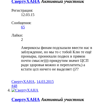
СвертуХАНА
Активный участник
Регистрация:
12.03.15
Сообщения:
65
Лайки:
2
Америкосы финам подсказали ввести нас в
заблуждение, но мы то с тобой Клю те ещё
проныры, пронюхали подвох в прямои
почти смысле)))) прикрутим значит ЦСП
ради здоровья можно и переплатить;) а
кстати цсп ничего не выделяет ()??
СвертуХАНА
,
14.03.2015
#48
СвертуХАНА
Активный участник