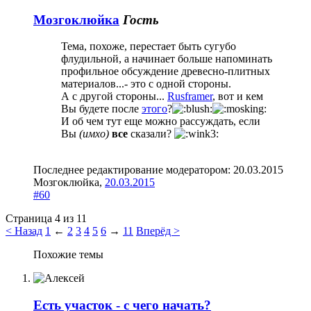
Мозгоклюйка
Гость
Тема, похоже, перестает быть сугубо
флудильной, а начинает больше напоминать
профильное обсуждение древесно-плитных
материалов...- это с одной стороны.
А с другой стороны...
Rusframer
, вот и кем
Вы будете после
этого
?
И об чем тут еще можно рассуждать, если
Вы
(имхо)
все
сказали?
Последнее редактирование модератором:
20.03.2015
Мозгоклюйка
,
20.03.2015
#60
Страница 4 из 11
< Назад
1
←
2
3
4
5
6
→
11
Вперёд >
Похожие темы
Есть участок - c чего начать?