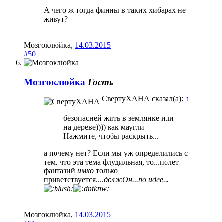
А чего ж тогда финны в таких хибарах не
живут?
Мозгоклюйка
,
14.03.2015
#50
Мозгоклюйка
Гость
СвертуХАНА сказал(а):
↑
безопасней жить в землянке или
на дереве)))) как маугли
Нажмите, чтобы раскрыть...
а почему нет? Если мы уж определились с
тем, что эта тема флудильная, то...полет
фантазий
имхо
только
приветствуется....
должОн...по идее...
Мозгоклюйка
,
14.03.2015