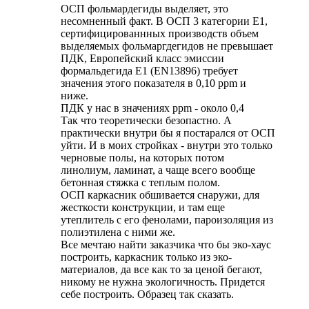
ОСП фольмардегиды выделяет, это
несомненный факт. В ОСП 3 категории Е1,
сертифицированнных производств объем
выделяемых фольмаргдегидов не превышает
ПДК, Европейский класс эмиссии
формальдегида E1 (EN13896) требует
значения этого показателя в 0,10 ppm и
ниже.
ПДК у нас в значениях ppm - около 0,4
Так что теоретически безопастно. А
практически внутри бы я постарался от ОСП
уйти. И в моих стройках - внутри это только
черновые полы, на которых потом
линолиум, ламинат, а чаще всего вообще
бетонная стяжка с теплым полом.
ОСП каркасник обшивается снаружи, для
жесткости конструкции, и там еще
утеплитель с его фенолами, пароизоляция из
полиэтилена с ними же.
Все мечтаю найти заказчика что бы эко-хаус
построить, каркасник только из эко-
материалов, да все как то за ценой бегают,
никому не нужна экологичность. Придется
себе построить. Образец так сказать.