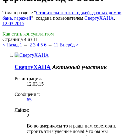
Тема в разделе "
Строительство коттеджей, дачных домов,
бань, гаражей
", создана пользователем
СвертуХАНА
,
12.03.2015
.
Как стать консультантом
Страница 4 из 11
< Назад
1
←
2
3
4
5
6
→
11
Вперёд >
СвертуХАНА
Активный участник
Регистрация:
12.03.15
Сообщения:
65
Лайки:
2
Во во америкосы то и рады нам советовать
строить эти чудесные дома! Что бы мы