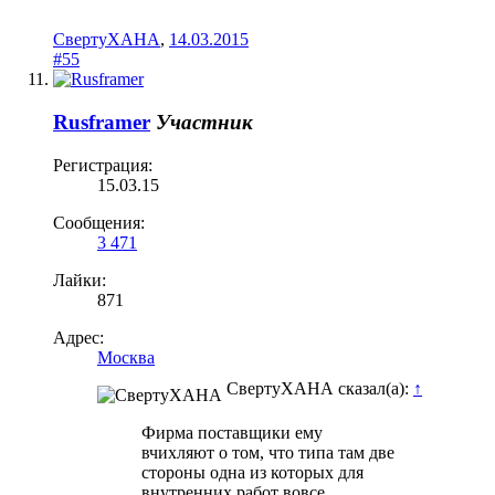
СвертуХАНА
,
14.03.2015
#55
Rusframer
Участник
Регистрация:
15.03.15
Сообщения:
3 471
Лайки:
871
Адрес:
Москва
СвертуХАНА сказал(а):
↑
Фирма поставщики ему
вчихляют о том, что типа там две
стороны одна из которых для
внутренних работ вовсе