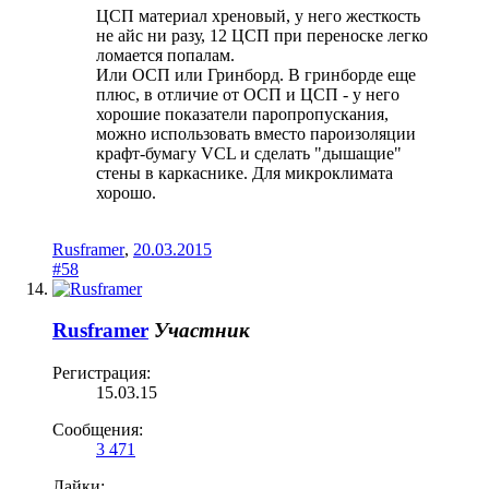
ЦСП материал хреновый, у него жесткость
не айс ни разу, 12 ЦСП при переноске легко
ломается попалам.
Или ОСП или Гринборд. В гринборде еще
плюс, в отличие от ОСП и ЦСП - у него
хорошие показатели паропропускания,
можно использовать вместо пароизоляции
крафт-бумагу VCL и сделать "дышащие"
стены в каркаснике. Для микроклимата
хорошо.
Rusframer
,
20.03.2015
#58
Rusframer
Участник
Регистрация:
15.03.15
Сообщения:
3 471
Лайки: