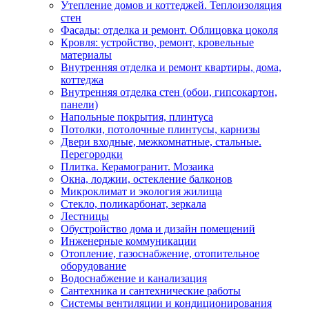
Утепление домов и коттеджей. Теплоизоляция
стен
Фасады: отделка и ремонт. Облицовка цоколя
Кровля: устройство, ремонт, кровельные
материалы
Внутренняя отделка и ремонт квартиры, дома,
коттеджа
Внутренняя отделка стен (обои, гипсокартон,
панели)
Напольные покрытия, плинтуса
Потолки, потолочные плинтусы, карнизы
Двери входные, межкомнатные, стальные.
Перегородки
Плитка. Керамогранит. Мозаика
Окна, лоджии, остекление балконов
Микроклимат и экология жилища
Стекло, поликарбонат, зеркала
Лестницы
Обустройство дома и дизайн помещений
Инженерные коммуникации
Отопление, газоснабжение, отопительное
оборудование
Водоснабжение и канализация
Сантехника и сантехнические работы
Системы вентиляции и кондиционирования