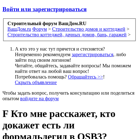
Войти или зарегистрироваться
Строительный форум ВашДом.RU
ВашДом.ru
Форум
>
Строительство домов и коттеджей
>
Строительство коттеджей, дачных домов, бань, гаражей
>
А кто это у нас тут прячется и стесняется?
Непременно рекомендуем
зарегистрироваться
, либо
зайти под своим логином!
Читайте, общайтесь, задавайте вопросы! Мы поможем
найти ответ на любой ваш вопрос!
Потребовалась помощь?
Обращайтесь >>
!
Скрыть объявление
Чтобы задать вопрос, получить консультацию или поделиться
опытом
войдите на форум
F
Кто мне расскажет, кто
докажет есть ли
формальдегид в OSB3?