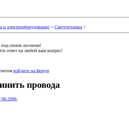
а и электрооборудование
>
Светотехника
>
и под своим логином!
ти ответ на любой ваш вопрос!
 опытом
войдите на форум
динить провода
7.06.2006
.