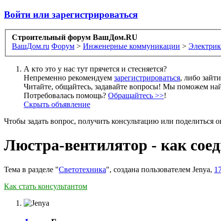
Войти или зарегистрироваться
Строительный форум ВашДом.RU
ВашДом.ru
Форум
>
Инженерные коммуникации
>
Электрик
А кто это у нас тут прячется и стесняется?
Непременно рекомендуем
зарегистрироваться
, либо зайт
Читайте, общайтесь, задавайте вопросы! Мы поможем най
Потребовалась помощь?
Обращайтесь >>
!
Скрыть объявление
Чтобы задать вопрос, получить консультацию или поделиться
Люстра-вентилятор - как сое
Тема в разделе "
Светотехника
", создана пользователем
Jenya
,
1
Как стать консультантом