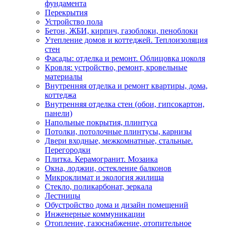
фундамента
Перекрытия
Устройство пола
Бетон, ЖБИ, кирпич, газоблоки, пеноблоки
Утепление домов и коттеджей. Теплоизоляция
стен
Фасады: отделка и ремонт. Облицовка цоколя
Кровля: устройство, ремонт, кровельные
материалы
Внутренняя отделка и ремонт квартиры, дома,
коттеджа
Внутренняя отделка стен (обои, гипсокартон,
панели)
Напольные покрытия, плинтуса
Потолки, потолочные плинтусы, карнизы
Двери входные, межкомнатные, стальные.
Перегородки
Плитка. Керамогранит. Мозаика
Окна, лоджии, остекление балконов
Микроклимат и экология жилища
Стекло, поликарбонат, зеркала
Лестницы
Обустройство дома и дизайн помещений
Инженерные коммуникации
Отопление, газоснабжение, отопительное