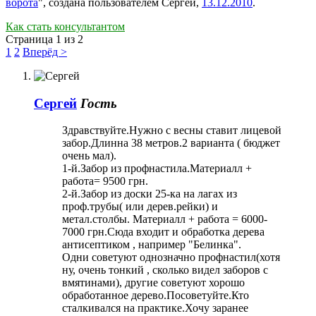
ворота
", создана пользователем
Сергей
,
13.12.2010
.
Как стать консультантом
Страница 1 из 2
1
2
Вперёд >
Сергей
Гость
Здравствуйте.Нужно с весны ставит лицевой
забор.Длинна 38 метров.2 варианта ( бюджет
очень мал).
1-й.Забор из профнастила.Материалл +
работа= 9500 грн.
2-й.Забор из доски 25-ка на лагах из
проф.трубы( или дерев.рейки) и
метал.столбы. Материалл + работа = 6000-
7000 грн.Сюда входит и обработка дерева
антисептиком , например "Белинка".
Одни советуют однозначно профнастил(хотя
ну, очень тонкий , сколько видел заборов с
вмятинами), другие советуют хорошо
обработанное дерево.Посоветуйте.Кто
сталкивался на практике.Хочу заранее