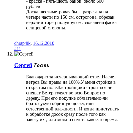
- краска - пять-шесть банок, около 600
рублей.
Доска шестиметровая была разрезана на
четыре части по 150 см, острогона, обрезан
верхний торец полукругом, заовалена фаска
с лицевой стороны.
chrap4ik
,
16.12.2010
#11
Сергей
Гость
Благодарю за исчерпывающий ответ.Насчет
ветров Вы правы на 100%.У меня стройка в
открытом поле.Застройщики строиться не
спешат.Ветер гуляет во всю.Вопрос по
дереву. При его покупке обязательно-ли
брать сухую обрезную доску, или
естественной влажности. И когда приступать
к обработке досок сразу после того как
завезу их , или можно спустя какое-то время.