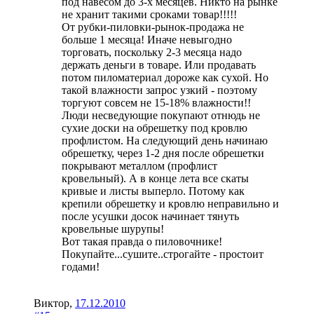
под навесом до 3-х месяцев. Никто на рынке
не хранит такими сроками товар!!!!!
От рубки-пиловки-рынок-продажа не
больше 1 месяца! Иначе невыгодно
торговать, поскольку 2-3 месяца надо
держать деньги в товаре. Или продавать
потом пиломатериал дороже как сухой. Но
такой влажности запрос узкий - поэтому
торгуют совсем не 15-18% влажности!!
Люди несведующие покупают отнюдь не
сухие доски на обрешетку под кровлю
профлистом. На следующий день начинаю
обрешетку, через 1-2 дня после обрешетки
покрывают металлом (профлист
кровельный). А в конце лета все скаты
кривые и листы выперло. Потому как
крепили обрешетку и кровлю неправильно и
после усушки досок начинает тянуть
кровельные шурупы!
Вот такая правда о пиловочнике!
Покупайте...сушите..строгайте - простоит
годами!
Виктор
,
17.12.2010