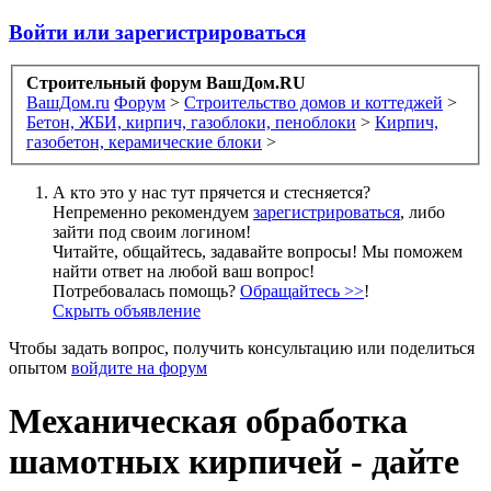
Войти или зарегистрироваться
Строительный форум ВашДом.RU
ВашДом.ru
Форум
>
Строительство домов и коттеджей
>
Бетон, ЖБИ, кирпич, газоблоки, пеноблоки
>
Кирпич,
газобетон, керамические блоки
>
А кто это у нас тут прячется и стесняется?
Непременно рекомендуем
зарегистрироваться
, либо
зайти под своим логином!
Читайте, общайтесь, задавайте вопросы! Мы поможем
найти ответ на любой ваш вопрос!
Потребовалась помощь?
Обращайтесь >>
!
Скрыть объявление
Чтобы задать вопрос, получить консультацию или поделиться
опытом
войдите на форум
Механическая обработка
шамотных кирпичей - дайте