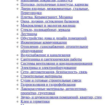
Напольные покрытия, плинтуса
Потолки, потолочные плинтусы, карнизы
Двери входные, межкомнатные, стальные.
Перегородки
Плитка. Керамогранит. Мозаика
Окна, лоджии, остекление балконов
Микроклимат и экология жилища
Стекло, поликарбонат, зеркала
Лестницы
Обустройство дома и дизайн помещений
Инженерные коммуникации
Отопление, газоснабжение, отопительное
оборудование
Водоснабжение и канализация
Сантехника и сантехнические работы
Системы вентиляции и кондиционирования
Электрика и электрооборудование
Сети, автоматизация, безопасность, связь
Строительные материалы
Сухие и готовые строительные смеси
Гидроизоляция и гидрофобизация
Лакокрасочные материалы, антисептики,
пропитки, грунтовки
Звуко- и шумоизоляция помещений, квартир, стен
Клеи и герметики