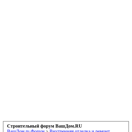
Строительный форум ВашДом.RU
ВашДом.ru
Форум
>
Внутренняя отделка и ремонт