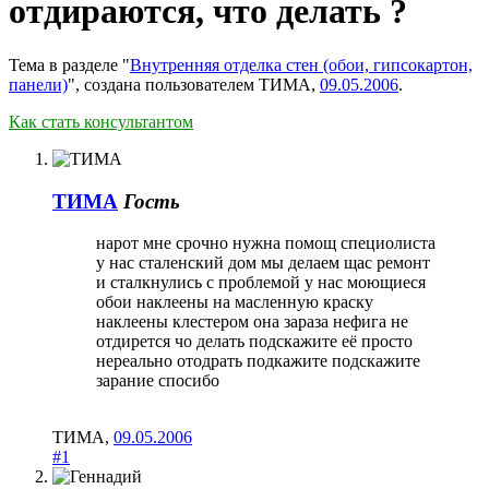
отдираются, что делать ?
Тема в разделе "
Внутренняя отделка стен (обои, гипсокартон,
панели)
", создана пользователем
ТИМА
,
09.05.2006
.
Как стать консультантом
ТИМА
Гость
нарот мне срочно нужна помощ специолиста
у нас сталенский дом мы делаем щас ремонт
и сталкнулись с проблемой у нас моющиеся
обои наклеены на масленную краску
наклеены клестером она зараза нефига не
отдирется чо делать подскажите её просто
нереально отодрать подкажите подскажите
зарание спосибо
ТИМА
,
09.05.2006
#1