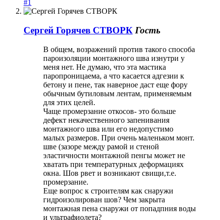
#1
Сергей Горячев СТВОРК
Гость
В общем, возражений против такого способа
пароизоляции монтажного шва изнутри у
меня нет. Не думаю, что эта мастика
паропроницаема, а что касается адгезии к
бетону и пене, так наверное даст еще фору
обычным бутиловым лентам, применяемым
для этих целей.
Чаще промерзание откосов- это больше
дефект некачественного запенивания
монтажного шва или его недопустимо
малых размеров. При очень маленьком монт.
шве (зазоре между рамой и стеной
эластичности монтажной пенгы может не
хватать при температурных деформациях
окна. Шов рвет и возникают свищи,т.е.
промерзание.
Еще вопрос к строителям как снаружи
гидроизолирован шов? Чем закрыта
монтажная пена снаружи от попадпния воды
и ультрафиолета?