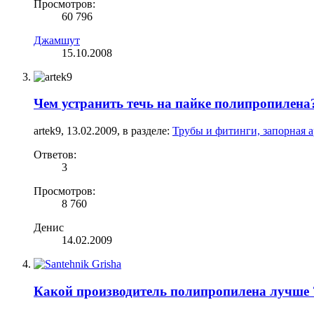
Просмотров:
60 796
Джамшут
15.10.2008
Чем устранить течь на пайке полипропилена
artek9
,
13.02.2009
, в разделе:
Трубы и фитинги, запорная 
Ответов:
3
Просмотров:
8 760
Денис
14.02.2009
Какой производитель полипропилена лучше 