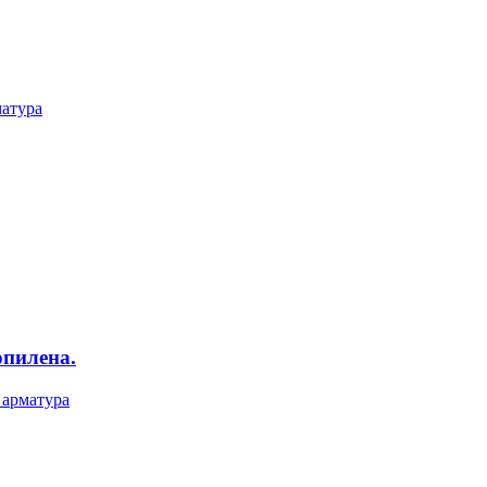
матура
пилена.
 арматура