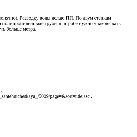
епонятно). Разводку воды делаю ПП. По двум стенкам
что полипропиленовые трубы в штробе нужно упаковывать
уть больше метра.
-
santehnicheskaya_/5009/page=&sort=title:asc .