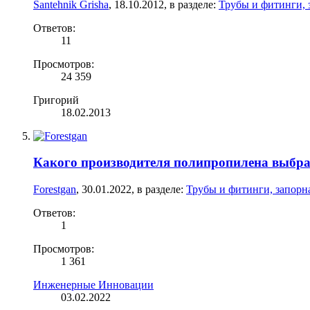
Santehnik Grisha
,
18.10.2012
, в разделе:
Трубы и фитинги, 
Ответов:
11
Просмотров:
24 359
Григорий
18.02.2013
Какого производителя полипропилена выбра
Forestgan
,
30.01.2022
, в разделе:
Трубы и фитинги, запорн
Ответов:
1
Просмотров:
1 361
Инженерные Инновации
03.02.2022