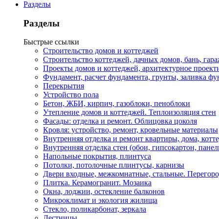
Разделы
Разделы
Быстрые ссылки
Строительство домов и коттеджей
Строительство коттеджей, дачных домов, бань, гар
Проекты домов и коттеджей, архитектурное проект
Фундамент, расчет фундамента, грунты, заливка фу
Перекрытия
Устройство пола
Бетон, ЖБИ, кирпич, газоблоки, пеноблоки
Утепление домов и коттеджей. Теплоизоляция стен
Фасады: отделка и ремонт. Облицовка цоколя
Кровля: устройство, ремонт, кровельные материалы
Внутренняя отделка и ремонт квартиры, дома, котт
Внутренняя отделка стен (обои, гипсокартон, панел
Напольные покрытия, плинтуса
Потолки, потолочные плинтусы, карнизы
Двери входные, межкомнатные, стальные. Перегор
Плитка. Керамогранит. Мозаика
Окна, лоджии, остекление балконов
Микроклимат и экология жилища
Стекло, поликарбонат, зеркала
Лестницы