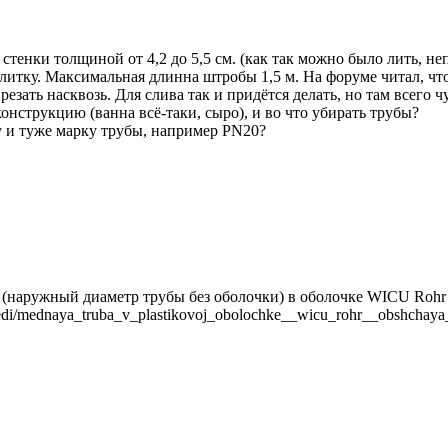
стенки толщиной от 4,2 до 5,5 см. (как так можно было лить, н
 плитку. Максимальная длинна штробы 1,5 м. На форуме читал, 
 резать насквозь. Для слива так и придётся делать, но там всего ч
онструкцию (ванна всё-таки, сыро), и во что убирать трубы?
 и туже марку трубы, например PN20?
 (наружный диаметр трубы без оболочки) в оболочке WICU Rohr 
_medi/mednaya_truba_v_plastikovoj_obolochke__wicu_rohr__obshchaya_