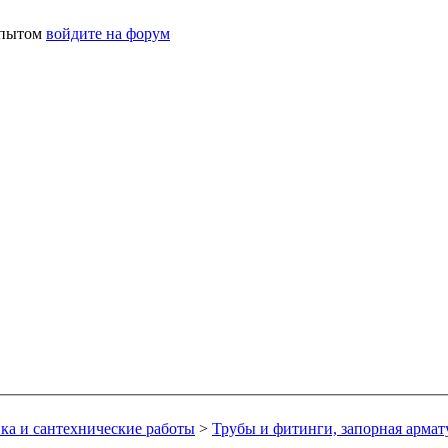
 опытом
войдите на форум
ка и сантехнические работы
>
Трубы и фитинги, запорная армат