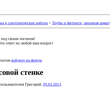
ка и сантехнические работы
>
Трубы и фитинги, запорная армат
и под своим логином!
ти ответ на любой ваш вопрос!
 опытом
войдите на форум
овой стенке
 пользователем
Григорий
,
05.03.2013
.