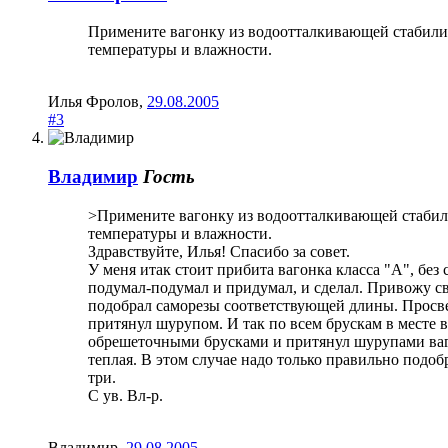
Примените вагонку из водоотталкивающей стабили
температуры и влажности.
Илья Фролов
,
29.08.2005
#3
Владимир
Гость
>Примените вагонку из водоотталкивающей стабил
температуры и влажности.
Здравствуйте, Илья! Спасибо за совет.
У меня итак стоит прибита вагонка класса "А", без 
подумал-подумал и придумал, и сделал. Привожу св
подобрал саморезы соответствующей длины. Просвер
притянул шурупом. И так по всем брускам в месте
обрешеточными брусками и притянул шурупами вагон
теплая. В этом случае надо только правильно подо
три.
С ув. Вл-р.
Владимир
,
29.08.2005