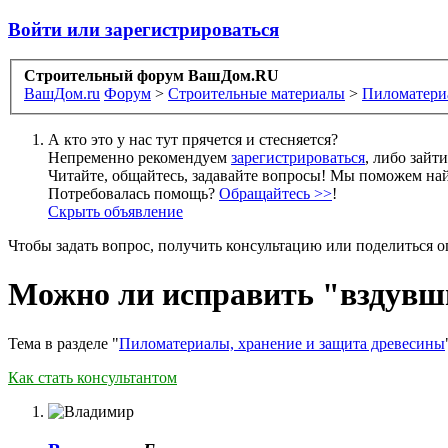
Войти или зарегистрироваться
Строительный форум ВашДом.RU
ВашДом.ru
Форум
>
Строительные материалы
>
Пиломатериа
А кто это у нас тут прячется и стесняется?
Непременно рекомендуем
зарегистрироваться
, либо зайт
Читайте, общайтесь, задавайте вопросы! Мы поможем най
Потребовалась помощь?
Обращайтесь >>
!
Скрыть объявление
Чтобы задать вопрос, получить консультацию или поделиться
Можно ли исправить "вздувши
Тема в разделе "
Пиломатериалы, хранение и защита древесины
Как стать консультантом