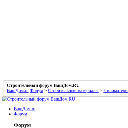
Строительный форум ВашДом.RU
ВашДом.ru
Форум
>
Строительные материалы
>
Пиломатериа
ВашДом.ru
Форум
Форум