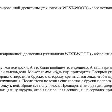
зированной древесины (технология WEST-WOOD) - абсолютная 
изированной древесины (технология WEST-WOOD) - абсолютная
сучков все доски. А это было вообщем-то недешево. А ваш вариан
ои мысли-дело. Может кому-нибудь еще пригодится. Раскрыл уте
лил отверстия в бруске, к которому крепится вагонка, чтобы 
 вспучивания. После этого положил еще короткие бруски попер
ку к ней. Вроде все получилось. Предварительно два дня дверь
брать длину шурупа, чтобы не прошел насквозь, и не сорвался п