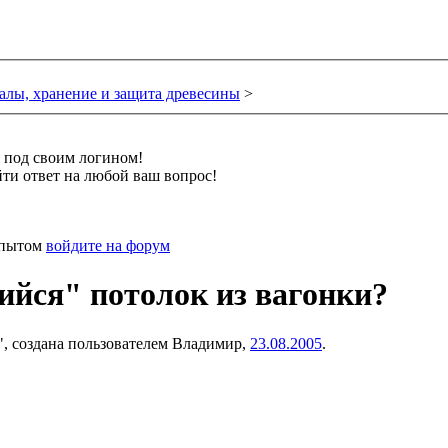
лы, хранение и защита древесины
>
и под своим логином!
ти ответ на любой ваш вопрос!
 опытом
войдите на форум
йся" потолок из вагонки?
", создана пользователем
Владимир
,
23.08.2005
.