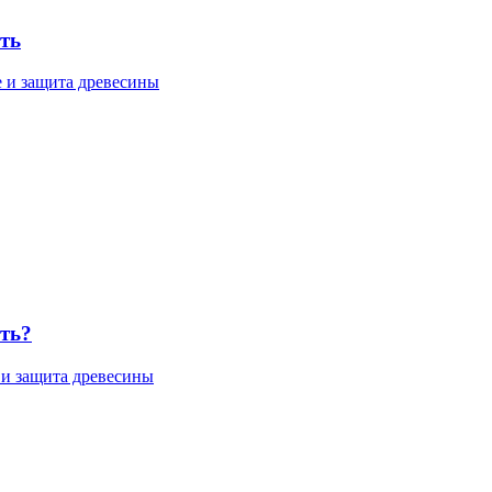
ть
 и защита древесины
ать?
 и защита древесины