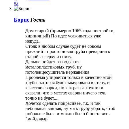
#2
Борис
Гость
Дом старый (примерно 1965 года постройки,
кирпичный) По идее усаживаться уже
некуда.
Стояк в любом случае будет не совсем
прежний - просто новая труба преварина к
старой - сверху и снизу.
Дальше пойдет разводка из
металопластиковых труб, ну
потоленцесушитель нержавейка
Проблема упирается только в качество этой
трубы. которая будет замурована в стену, и
качество сварки, но как раз сантехники
сказали, что в местах сварки ничего течь
точно не будет....
Хочется сделать покрасивее, т.к. и так
небольшая ванная, ну хоть трубу убрать, чтоб
побольше была и можно было б поставить
"мойдодыр"