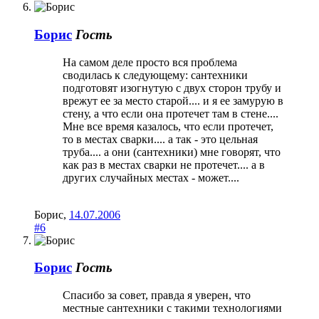
Борис
Гость
На самом деле просто вся проблема
сводилась к следующему: сантехники
подготовят изогнутую с двух сторон трубу и
врежут ее за место старой.... и я ее замурую в
стену, а что если она протечет там в стене....
Мне все время казалось, что если протечет,
то в местах сварки.... а так - это цельная
труба.... а они (сантехники) мне говорят, что
как раз в местах сварки не протечет.... а в
других случайных местах - может....
Борис
,
14.07.2006
#6
Борис
Гость
Спасибо за совет, правда я уверен, что
местные сантехники с такими технологиями