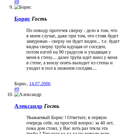
#8
Борис
Гость
По поводу протечек сверху - дело в том, что
в моем случае, даже при том, что стояк будет
замурован - сверху он будет виден... т.е. будет
видна сверху труба идущая от соседеи,
потом изгиб на 90 градусов и уходящая у
меня в стену.... далее труба идет вниз у меня
в стене, а внизу опять выходит из стены и
уходит в пол к нижним соседям....
Борис
,
14.07.2006
#9
Александр
Гость
Уважаемый Борис ! Ответьте, в первую
очередь себе, на простой вопрос: за 40 лет,
пока дом стоял, у Вас хоть раз текла эта
труба ? Три раза ха-ха-ха по поводу всех