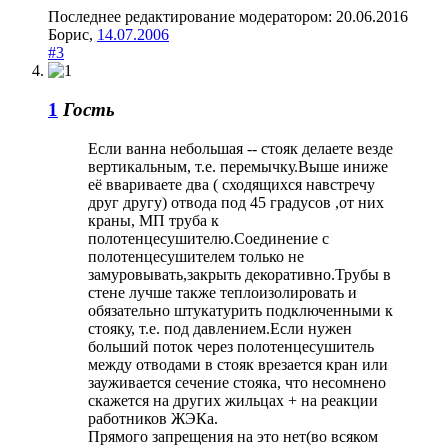
Последнее редактирование модератором:
20.06.2016
Борис
,
14.07.2006
#3
1
Гость
Если ванна небольшая -- стояк делаете везде
вертикальным, т.е. перемычку.Выше иниже
её ввариваете два ( сходящихся навстречу
друг другу) отвода под 45 градусов ,от них
краны, МП труба к
полотенцесушителю.Соединение с
полотенцесушителем только не
замуровывать,закрыть декоративно.Трубы в
стене лучше также теплоизолировать и
обязательно штукатурить подключенными к
стояку, т.е. под давлением.Если нужен
больший поток через полотенцесушитель
между отводами в стояк врезается кран или
зауживается сечение стояка, что несомнено
скажется на других жильцах + на реакции
работников ЖЭКа.
Прямого запрещения на это нет(во всяком