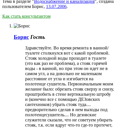
Тема в разделе "
Водоснабжение и канализация
", создана
пользователем
Борис
,
13.07.2006
.
Как стать консультантом
Борис
Гость
Здравствуйте. Во время ремонта в ванной/
туалете столкнулся вот с какой проблемой.
Стояк холодной воды проходит в туалете
(это как раз не проблема), а стояк горячей
воды - в ванной, но при этом он идет не в
самом угл, а на довольно не маленьком
расстояние от угла и изгибается на
полотенце сушитель. Первоначальным моим
желание было: обрезать стояк сверху и снизу,
проштробить в стене вертикальную штробу
и (конечно все с помощью ДЕЗовских
сантехников) убрать стояк туда....
предворительно сделав в нем выходы под
полотенцесушитель.... Но дезовские
служители сказали, что не советуем убирать
стояк, т.к. если вдруг что-то где-то протечет,