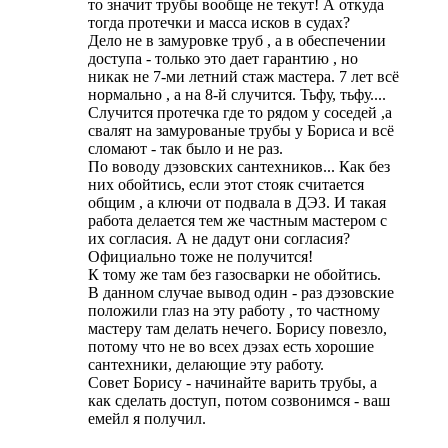
то значит трубы вообще не текут! А откуда
тогда протечки и масса исков в судах?
Дело не в замуровке труб , а в обеспечении
доступа - только это дает гарантию , но
никак не 7-ми летний стаж мастера. 7 лет всё
нормально , а на 8-й случится. Тьфу, тьфу....
Случится протечка где то рядом у соседей ,а
свалят на замурованые трубы у Бориса и всё
сломают - так было и не раз.
По воводу дэзовских сантехников... Как без
них обойтись, если этот стояк считается
общим , а ключи от подвала в ДЭЗ. И такая
работа делается тем же частным мастером с
их согласия. А не дадут они согласия?
Официально тоже не получится!
К тому же там без газосварки не обойтись.
В данном случае вывод один - раз дэзовские
положили глаз на эту работу , то частному
мастеру там делать нечего. Борису повезло,
потому что не во всех дэзах есть хорошие
сантехники, делающие эту работу.
Совет Борису - начинайте варить трубы, а
как сделать доступ, потом созвонимся - ваш
емейл я получил.