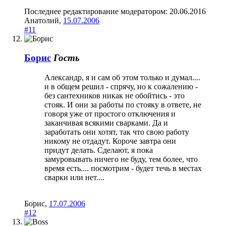
Последнее редактирование модератором:
20.06.2016
Анатолий
,
15.07.2006
#11
Борис
Гость
Александр, я и сам об этом только и думал....
и в общем решил - спрячу, но к сожалению -
без сантехников никак не обойтись - это
стояк. И они за работы по стояку в ответе, не
говоря уже от простого отключения и
заканчивая всякими сварками. Да и
заработать они хотят, так что свою работу
никому не отдадут. Короче завтра они
придут делать. Сделают, я пока
замуровывать ничего не буду, тем более, что
время есть.... посмотрим - будет течь в местах
сварки или нет....
Борис
,
17.07.2006
#12