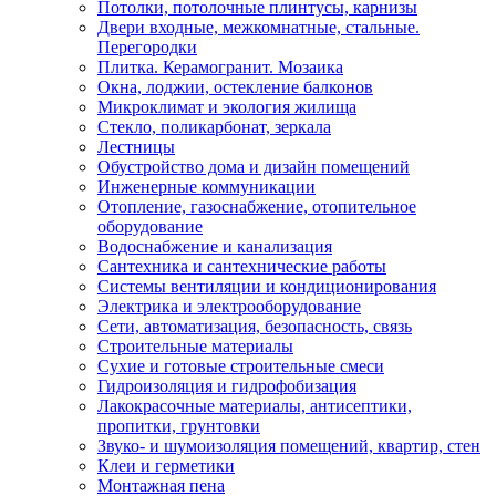
Потолки, потолочные плинтусы, карнизы
Двери входные, межкомнатные, стальные.
Перегородки
Плитка. Керамогранит. Мозаика
Окна, лоджии, остекление балконов
Микроклимат и экология жилища
Стекло, поликарбонат, зеркала
Лестницы
Обустройство дома и дизайн помещений
Инженерные коммуникации
Отопление, газоснабжение, отопительное
оборудование
Водоснабжение и канализация
Сантехника и сантехнические работы
Системы вентиляции и кондиционирования
Электрика и электрооборудование
Сети, автоматизация, безопасность, связь
Строительные материалы
Сухие и готовые строительные смеси
Гидроизоляция и гидрофобизация
Лакокрасочные материалы, антисептики,
пропитки, грунтовки
Звуко- и шумоизоляция помещений, квартир, стен
Клеи и герметики
Монтажная пена