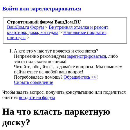
Войти или зарегистрироваться
Строительный форум ВашДом.RU
ВашДом.ru
Форум
>
Внутренняя отделка и ремонт
квартиры, дома, коттеджа
>
Напольные покрытия,
плинтуса
>
А кто это у нас тут прячется и стесняется?
Непременно рекомендуем
зарегистрироваться
, либо
зайти под своим логином!
Читайте, общайтесь, задавайте вопросы! Мы поможем
найти ответ на любой ваш вопрос!
Потребовалась помощь?
Обращайтесь >>
!
Скрыть объявление
Чтобы задать вопрос, получить консультацию или поделиться
опытом
войдите на форум
На что класть паркетную
доску?