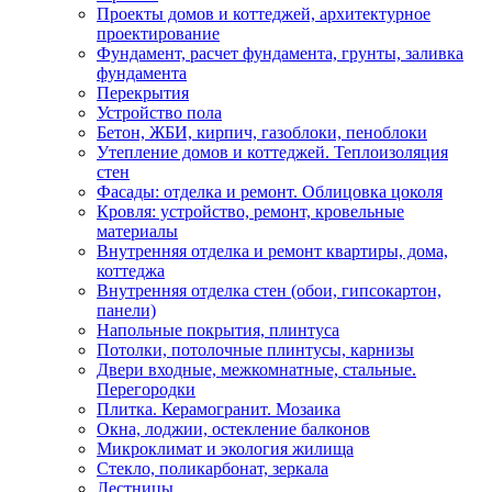
Проекты домов и коттеджей, архитектурное
проектирование
Фундамент, расчет фундамента, грунты, заливка
фундамента
Перекрытия
Устройство пола
Бетон, ЖБИ, кирпич, газоблоки, пеноблоки
Утепление домов и коттеджей. Теплоизоляция
стен
Фасады: отделка и ремонт. Облицовка цоколя
Кровля: устройство, ремонт, кровельные
материалы
Внутренняя отделка и ремонт квартиры, дома,
коттеджа
Внутренняя отделка стен (обои, гипсокартон,
панели)
Напольные покрытия, плинтуса
Потолки, потолочные плинтусы, карнизы
Двери входные, межкомнатные, стальные.
Перегородки
Плитка. Керамогранит. Мозаика
Окна, лоджии, остекление балконов
Микроклимат и экология жилища
Стекло, поликарбонат, зеркала
Лестницы