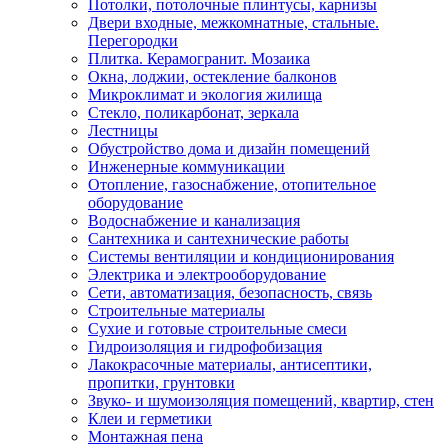
Потолки, потолочные плинтусы, карнизы
Двери входные, межкомнатные, стальные.
Перегородки
Плитка. Керамогранит. Мозаика
Окна, лоджии, остекление балконов
Микроклимат и экология жилища
Стекло, поликарбонат, зеркала
Лестницы
Обустройство дома и дизайн помещений
Инженерные коммуникации
Отопление, газоснабжение, отопительное
оборудование
Водоснабжение и канализация
Сантехника и сантехнические работы
Системы вентиляции и кондиционирования
Электрика и электрооборудование
Сети, автоматизация, безопасность, связь
Строительные материалы
Сухие и готовые строительные смеси
Гидроизоляция и гидрофобизация
Лакокрасочные материалы, антисептики,
пропитки, грунтовки
Звуко- и шумоизоляция помещений, квартир, стен
Клеи и герметики
Монтажная пена