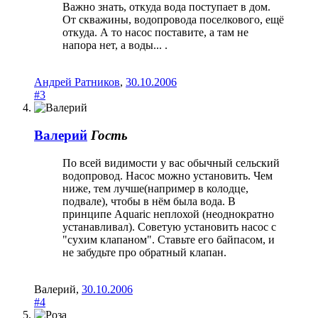
Важно знать, откуда вода поступает в дом.
От скважины, водопровода поселкового, ещё
откуда. А то насос поставите, а там не
напора нет, а воды... .
Андрей Ратников
,
30.10.2006
#3
Валерий
Гость
По всей видимости у вас обычный сельский
водопровод. Насос можно установить. Чем
ниже, тем лучше(например в колодце,
подвале), чтобы в нём была вода. В
принципе Aquaric неплохой (неоднократно
устанавливал). Советую установить насос с
"сухим клапаном". Ставьте его байпасом, и
не забудьте про обратный клапан.
Валерий
,
30.10.2006
#4