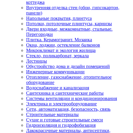
коттеджа
Внутренняя отделка стен (обои, гипсокартон,
панели)
Напольные покрытия, плинтуса
Потолки, потолочные плинтусы, карнизы
Двери входные, межкомнатные, стальные.
Перегородки
Плитка. Керамогранит. Мозаика
Окна, лоджии, остекление балконов
Микроклимат и экология жилища
Стекло, поликарбонат, зеркала
Лестницы
Обустройство дома и дизайн помещений
Инженерные коммуникации
Отопление, газоснабжение, отопительное
оборудование
Водоснабжение и канализация
Сантехника и сантехнические работы
Системы вентиляции и кондиционирования
Электрика и электрооборудование
Сети, автоматизация, безопасность, связь
Строительные материалы
Сухие и готовые строительные смеси
Гидроизоляция и гидрофобизация
Лакокрасочные материалы, антисептики,