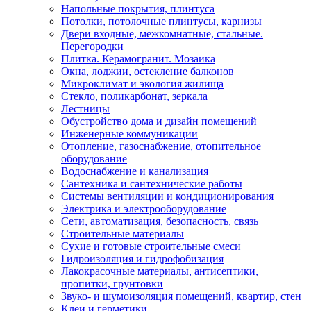
Напольные покрытия, плинтуса
Потолки, потолочные плинтусы, карнизы
Двери входные, межкомнатные, стальные.
Перегородки
Плитка. Керамогранит. Мозаика
Окна, лоджии, остекление балконов
Микроклимат и экология жилища
Стекло, поликарбонат, зеркала
Лестницы
Обустройство дома и дизайн помещений
Инженерные коммуникации
Отопление, газоснабжение, отопительное
оборудование
Водоснабжение и канализация
Сантехника и сантехнические работы
Системы вентиляции и кондиционирования
Электрика и электрооборудование
Сети, автоматизация, безопасность, связь
Строительные материалы
Сухие и готовые строительные смеси
Гидроизоляция и гидрофобизация
Лакокрасочные материалы, антисептики,
пропитки, грунтовки
Звуко- и шумоизоляция помещений, квартир, стен
Клеи и герметики