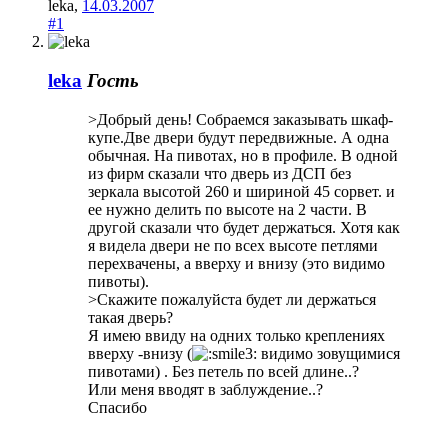
leka
,
14.03.2007
#1
leka
Гость
>Добрый день! Собраемся заказывать шкаф-
купе.Две двери будут передвижные. А одна
обычная. На пивотах, но в профиле. В одной
из фирм сказали что дверь из ДСП без
зеркала высотой 260 и шириной 45 сорвет. и
ее нужно делить по высоте на 2 части. В
другой сказали что будет держаться. Хотя как
я видела двери не по всех высоте петлями
перехвачены, а вверху и внизу (это видимо
пивоты).
>Скажите пожалуйста будет ли держаться
такая дверь?
Я имею ввиду на одних только креплениях
вверху -внизу (
видимо зовущимися
пивотами) . Без петель по всей длине..?
Или меня вводят в заблуждение..?
Спасибо