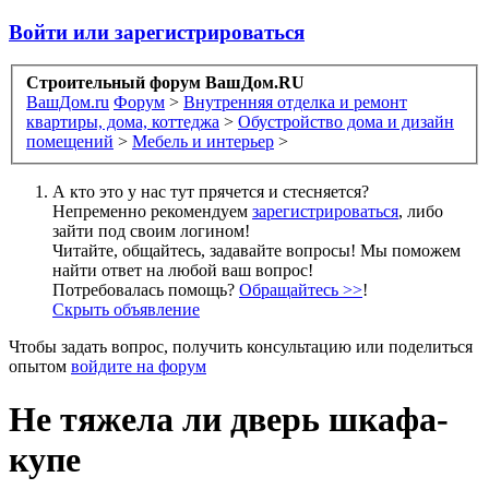
Войти или зарегистрироваться
Строительный форум ВашДом.RU
ВашДом.ru
Форум
>
Внутренняя отделка и ремонт
квартиры, дома, коттеджа
>
Обустройство дома и дизайн
помещений
>
Мебель и интерьер
>
А кто это у нас тут прячется и стесняется?
Непременно рекомендуем
зарегистрироваться
, либо
зайти под своим логином!
Читайте, общайтесь, задавайте вопросы! Мы поможем
найти ответ на любой ваш вопрос!
Потребовалась помощь?
Обращайтесь >>
!
Скрыть объявление
Чтобы задать вопрос, получить консультацию или поделиться
опытом
войдите на форум
Не тяжела ли дверь шкафа-
купе