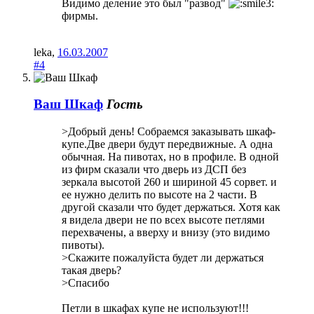
Видимо деление это был "развод"
фирмы.
leka
,
16.03.2007
#4
Ваш Шкаф
Гость
>Добрый день! Собраемся заказывать шкаф-
купе.Две двери будут передвижные. А одна
обычная. На пивотах, но в профиле. В одной
из фирм сказали что дверь из ДСП без
зеркала высотой 260 и шириной 45 сорвет. и
ее нужно делить по высоте на 2 части. В
другой сказали что будет держаться. Хотя как
я видела двери не по всех высоте петлями
перехвачены, а вверху и внизу (это видимо
пивоты).
>Скажите пожалуйста будет ли держаться
такая дверь?
>Спасибо
Петли в шкафах купе не используют!!!