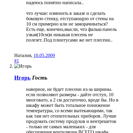
надеюсь понятно написала..
что лучше: изменить в заказе и сделать
боковую стенку, отступающую от стены на
10 см примерно или не заморачиваться?
Есть еще, конечно,мысли, что фальш-панель
узкая(10см)и никакая плесень не
полезет..Под плинтусами же нет плесени..
Наталия
,
10.05.2009
#1
Игорь
Гость
наверное, не будет плесени из-за ширины.
если позволяют размеры - дайте отступ, 10
многовато, а 2 см достаточно, вроде бы. Но в
шкафу может быть тотальное понижение
температуры, со всеми вытекающими, так
как там нет отопительных приборов. Лучше
продумать систему продухов и вентрешеток
- только не самых маленьких - для
обеспечения вентиляции ВСЕГО шкафа.