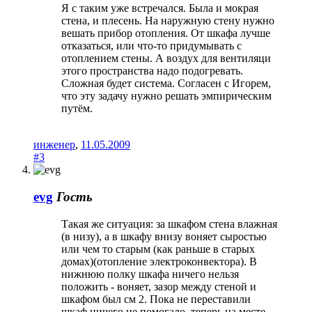
Я с таким уже встречался. Была и мокрая
стена, и плесень. На наружную стену нужно
вешать прибор отопления. От шкафа лучше
отказаться, или что-то придумывать с
отоплением стены. А воздух для вентиляци
этого пространства надо подогревать.
Сложная будет система. Согласен с Игорем,
что эту задачу нужно решать эмпирическим
путём.
инженер
,
11.05.2009
#3
evg
Гость
Такая же ситуация: за шкафом стена влажная
(в низу), а в шкафу внизу воняет сыростью
или чем то старым (как раньше в старых
домах)(отопление электроконвектора). В
нижнюю полку шкафа ничего нельзя
положить - воняет, зазор между стеной и
шкафом был см 2. Пока не переставили
шкаф ничего не помогало, теперь на месте