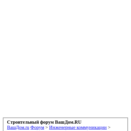
Строительный форум ВашДом.RU
ВашДом.ru
Форум
>
Инженерные коммуникации
>