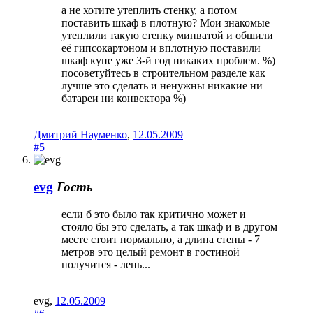
а не хотите утеплить стенку, а потом
поставить шкаф в плотную? Мои знакомые
утеплили такую стенку минватой и обшили
её гипсокартоном и вплотную поставили
шкаф купе уже 3-й год никаких проблем. %)
посоветуйтесь в строительном разделе как
лучше это сделать и ненужны никакие ни
батареи ни конвектора %)
Дмитрий Науменко
,
12.05.2009
#5
evg
Гость
если б это было так критично может и
стояло бы это сделать, а так шкаф и в другом
месте стоит нормально, а длина стены - 7
метров это целый ремонт в гостиной
получится - лень...
evg
,
12.05.2009