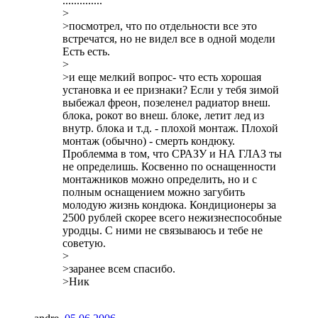
..............
>
>посмотрел, что по отдельности все это
встречатся, но не видел все в одной модели
Есть есть.
>
>и еще мелкий вопрос- что есть хорошая
установка и ее признаки? Если у тебя зимой
выбежал фреон, позеленел радиатор внеш.
блока, рокот во внеш. блоке, летит лед из
внутр. блока и т.д. - плохой монтаж. Плохой
монтаж (обычно) - смерть кондюку.
Проблемма в том, что СРАЗУ и НА ГЛАЗ ты
не определишь. Косвенно по оснащенности
монтажников можно определить, но и с
полным оснащением можно загубить
молодую жизнь кондюка. Кондиционеры за
2500 рублей скорее всего нежизнеспособные
уродцы. С ними не связываюсь и тебе не
советую.
>
>заранее всем спасибо.
>Ник