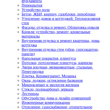
фундамента
Перекрытия
Устройство пола
Бетон, ЖБИ, кирпич, газоблоки, пеноблоки
Утепление домов и коттеджей. Теплоизоляция
стен
Фасады: отделка и ремонт. Облицовка цоколя
Кровля: устройство, ремонт, кровельные
материалы
Внутренняя отделка и ремонт квартиры, дома,
коттеджа
Внутренняя отделка стен (обои, гипсокартон,
панели)
Напольные покрытия, плинтуса
Потолки, потолочные плинтусы, карнизы
Двери входные, межкомнатные, стальные.
Перегородки
Плитка. Керамогранит. Мозаика
Окна, лоджии, остекление балконов
Микроклимат и экология жилища
Стекло, поликарбонат, зеркала
Лестницы
Обустройство дома и дизайн помещений
Инженерные коммуникации
Отопление, газоснабжение, отопительное