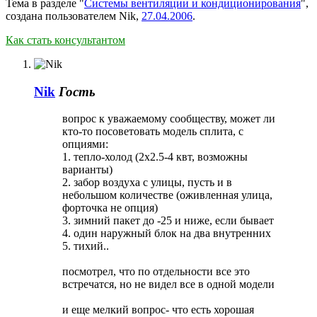
Тема в разделе "
Системы вентиляции и кондиционирования
",
создана пользователем
Nik
,
27.04.2006
.
Как стать консультантом
Nik
Гость
вопрос к уважаемому сообществу, может ли
кто-то посоветовать модель сплита, с
опциями:
1. тепло-холод (2х2.5-4 квт, возможны
варианты)
2. забор воздуха с улицы, пусть и в
небольшом количестве (оживленная улица,
форточка не опция)
3. зимний пакет до -25 и ниже, если бывает
4. один наружный блок на два внутренних
5. тихий..
посмотрел, что по отдельности все это
встречатся, но не видел все в одной модели
и еще мелкий вопрос- что есть хорошая