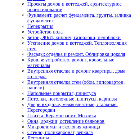
Проекты домов и коттеджей, архитектурное
проектирование
Фундамент, расчет фундамента, грунты, заливка
фундамента
Перекрытия
Устройство пола
Бетон, ЖБИ, кирпич, газоблоки, пеноблоки
Утепление домов и коттеджей. Теплоизоляция
стен
Фасады: отделка и ремонт. Облицовка цоколя
Кровля: устройство, ремонт, кровельные
материалы
Внутренняя отделка и ремонт квартиры, дома,
коттеджа
Внутренняя отделка стен (обои, гипсокартон,
панели)
Напольные покрытия, плинтуса
Потолки, потолочные плинтусы, карнизы
Двери входные, межкомнатные, стальные.
Перегородки
Плитка. Керамогранит. Мозаика
Окна, лоджии, остекление балконов
Микроклимат и экология жилища
Стекло, поликарбонат, зеркала
Лестницы