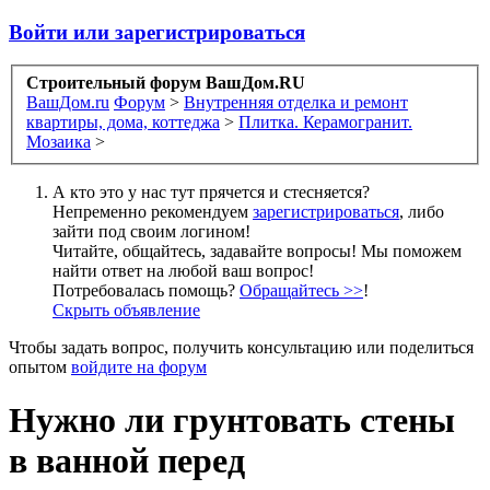
Войти или зарегистрироваться
Строительный форум ВашДом.RU
ВашДом.ru
Форум
>
Внутренняя отделка и ремонт
квартиры, дома, коттеджа
>
Плитка. Керамогранит.
Мозаика
>
А кто это у нас тут прячется и стесняется?
Непременно рекомендуем
зарегистрироваться
, либо
зайти под своим логином!
Читайте, общайтесь, задавайте вопросы! Мы поможем
найти ответ на любой ваш вопрос!
Потребовалась помощь?
Обращайтесь >>
!
Скрыть объявление
Чтобы задать вопрос, получить консультацию или поделиться
опытом
войдите на форум
Нужно ли грунтовать стены
в ванной перед