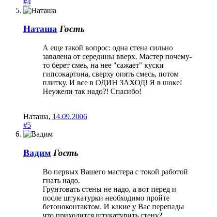
#4
Наташа
Гость
А еще такой вопрос: одна стена сильно
завалена от середины вверх. Мастер почему-
то берет смеь, на нее "сажает" куски
гипсокартона, сверху опять смесь, потом
плитку. И все в ОДИН ЗАХОД! Я в шоке!
Неужели так надо?! Спасибо!
Наташа
,
14.09.2006
#5
Вадим
Гость
Во первых Вашего мастера с токой работой
гнать надо.
Грунтовать стены не надо, а вот перед и
после штукатурки необходимо пройте
бетоноконтактом. И какие у Вас перепады
что приходится штукатурить стену?