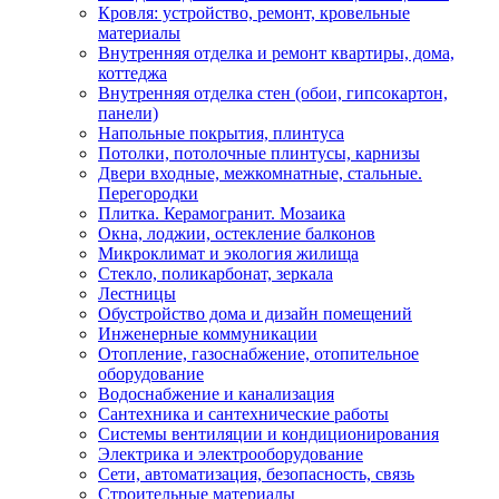
Кровля: устройство, ремонт, кровельные
материалы
Внутренняя отделка и ремонт квартиры, дома,
коттеджа
Внутренняя отделка стен (обои, гипсокартон,
панели)
Напольные покрытия, плинтуса
Потолки, потолочные плинтусы, карнизы
Двери входные, межкомнатные, стальные.
Перегородки
Плитка. Керамогранит. Мозаика
Окна, лоджии, остекление балконов
Микроклимат и экология жилища
Стекло, поликарбонат, зеркала
Лестницы
Обустройство дома и дизайн помещений
Инженерные коммуникации
Отопление, газоснабжение, отопительное
оборудование
Водоснабжение и канализация
Сантехника и сантехнические работы
Системы вентиляции и кондиционирования
Электрика и электрооборудование
Сети, автоматизация, безопасность, связь
Строительные материалы