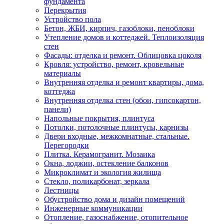
фундамента
Перекрытия
Устройство пола
Бетон, ЖБИ, кирпич, газоблоки, пеноблоки
Утепление домов и коттеджей. Теплоизоляция
стен
Фасады: отделка и ремонт. Облицовка цоколя
Кровля: устройство, ремонт, кровельные
материалы
Внутренняя отделка и ремонт квартиры, дома,
коттеджа
Внутренняя отделка стен (обои, гипсокартон,
панели)
Напольные покрытия, плинтуса
Потолки, потолочные плинтусы, карнизы
Двери входные, межкомнатные, стальные.
Перегородки
Плитка. Керамогранит. Мозаика
Окна, лоджии, остекление балконов
Микроклимат и экология жилища
Стекло, поликарбонат, зеркала
Лестницы
Обустройство дома и дизайн помещений
Инженерные коммуникации
Отопление, газоснабжение, отопительное