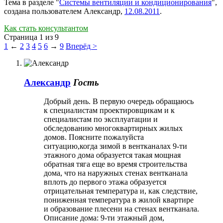
Тема в разделе "
Системы вентиляции и кондиционирования
",
создана пользователем
Александр
,
12.08.2011
.
Как стать консультантом
Страница 1 из 9
1
←
2
3
4
5
6
→
9
Вперёд >
Александр
Гость
Добрый день. В первую очередь обращаюсь
к специалистам проектировщикам и к
специалистам по эксплуатации и
обследованию многоквартирных жилых
домов. Поясните пожалуйста
ситуацию,когда зимой в вентканалах 9-ти
этажного дома образуется такая мощная
обратная тяга еще во время строительства
дома, что на наружных стенах вентканала
вплоть до первого этажа образуется
отрицательная температура и, как следствие,
пониженная температура в жилой квартире
и образование плесени на стенах вентканала.
Описание дома: 9-ти этажный дом,