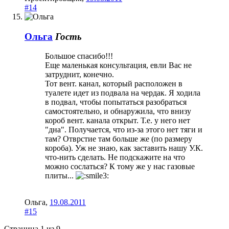
#14
Ольга
Гость
Большое спасибо!!!
Еще маленькая консультация, евли Вас не
затруднит, конечно.
Тот вент. канал, который расположен в
туалете идет из подвала на чердак. Я ходила
в подвал, чтобы попытаться разобраться
самостоятельно, и обнаружила, что внизу
короб вент. канала открыт. Т.е. у него нет
"дна". Получается, что из-за этого нет тяги и
там? Отврстие там больше же (по размеру
короба). Уж не знаю, как заставить нашу У.К.
что-нить сделать. Не подскажите на что
можно сослаться? К тому же у нас газовые
плиты...
Ольга
,
19.08.2011
#15
Страница 1 из 9