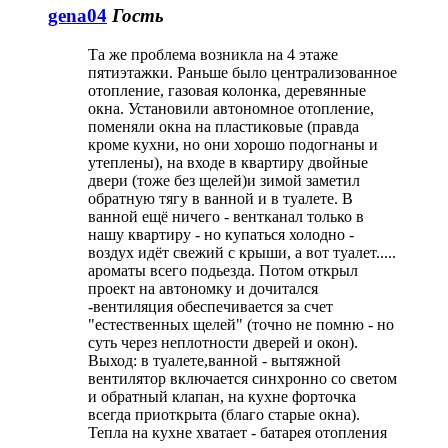
gena04
Гость
Та же проблема возникла на 4 этаже
пятиэтажки. Раньше было централизованное
отопление, газовая колонка, деревянные
окна. Установили автономное отопление,
поменяли окна на пластиковые (правда
кроме кухни, но они хорошо подогнаны и
утеплены), на входе в квартиру двойные
двери (тоже без щелей)и зимой заметил
обратную тягу в ванной и в туалете. В
ванной ещё ничего - вентканал только в
нашу квартиру - но купаться холодно -
воздух идёт свежий с крыши, а вот туалет.....
ароматы всего подьезда. Потом открыл
проект на автономку и дочитался
-вентиляция обеспечивается за счет
"естественных щелей" (точно не помню - но
суть через неплотности дверей и окон).
Выход: в туалете,ванной - вытяжной
вентилятор включается синхронно со светом
и обратный клапан, на кухне форточка
всегда приоткрыта (благо старые окна).
Тепла на кухне хватает - батарея отопления