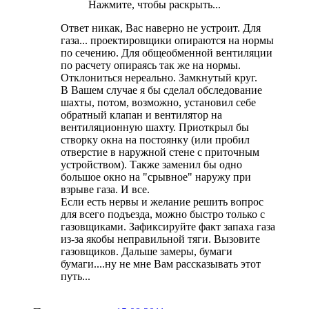
Нажмите, чтобы раскрыть...
Ответ никак, Вас наверно не устроит. Для
газа... проектировщики опираются на нормы
по сечению. Для общеобменной вентиляции
по расчету опираясь так же на нормы.
Отклониться нереально. Замкнутый круг.
В Вашем случае я бы сделал обследование
шахты, потом, возможно, установил себе
обратный клапан и вентилятор на
вентиляционную шахту. Приоткрыл бы
створку окна на постоянку (или пробил
отверстие в наружной стене с приточным
устройством). Также заменил бы одно
большое окно на "срывное" наружу при
взрыве газа. И все.
Если есть нервы и желание решить вопрос
для всего подъезда, можно быстро только с
газовщиками. Зафиксируйте факт запаха газа
из-за якобы неправильной тяги. Вызовите
газовщиков. Дальше замеры, бумаги
бумаги....ну не мне Вам рассказывать этот
путь...