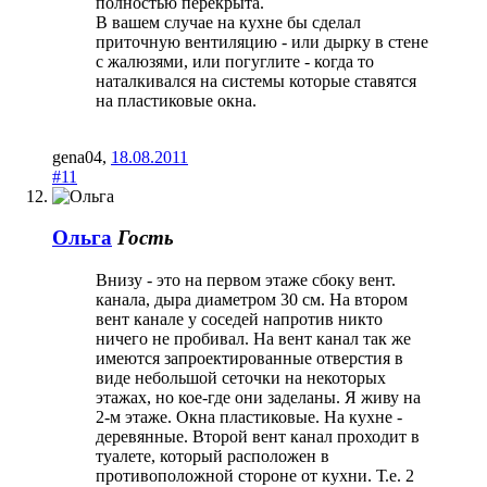
полностью перекрыта.
В вашем случае на кухне бы сделал
приточную вентиляцию - или дырку в стене
с жалюзями, или погуглите - когда то
наталкивался на системы которые ставятся
на пластиковые окна.
gena04
,
18.08.2011
#11
Ольга
Гость
Внизу - это на первом этаже сбоку вент.
канала, дыра диаметром 30 см. На втором
вент канале у соседей напротив никто
ничего не пробивал. На вент канал так же
имеются запроектированные отверстия в
виде небольшой сеточки на некоторых
этажах, но кое-где они заделаны. Я живу на
2-м этаже. Окна пластиковые. На кухне -
деревянные. Второй вент канал проходит в
туалете, который расположен в
противоположной стороне от кухни. Т.е. 2