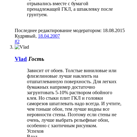
отрывались вместе с бумагой
пренадлежащей ГКЛ, а шпаклевку после
грунтуем.
Последнее редактирование модератором:
18.08.2015
Кудрявый
,
18.04.2007
#2
Vlad
Гость
Зависит от обоев. Толстые виниловые или
флизелиновые лучше наклеить на
отшпатлеванную поверхность. Для легких
бумажных например достаточно
загрунтовать 5-10% раствором обойного
клея. Но стыки плит ГКЛ и головки
саморезов шпатлевать надо всегда. И учтите,
чем тоньше обои, тем лучше видны все
неровности стены. Поэтому если стены не
очень, лучше выбрать рельефные обои,
особенно с хаотичным рисунком.
Успехов
Влад