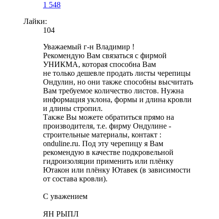
1 548
Лайки:
104
Уважаемый г-н Владимир !
Рекомендую Вам связаться с фирмой
УНИКМА, которая способна Вам
не только дешевле продать листы черепицы
Ондулин, но они также способны высчитать
Вам требуемое количество листов. Нужна
информация уклона, формы и длина кровли
и длины стропил.
Также Вы можете обратиться прямо на
производителя, т.е. фирму Ондулине -
строительные материалы, контакт :
onduline.ru. Под эту черепицу я Вам
рекомендую в качестве подкровельной
гидроизоляции применить или плёнку
Ютакон или плёнку Ютавек (в зависимости
от состава кровли).
С уважением
ЯН РЫПЛ