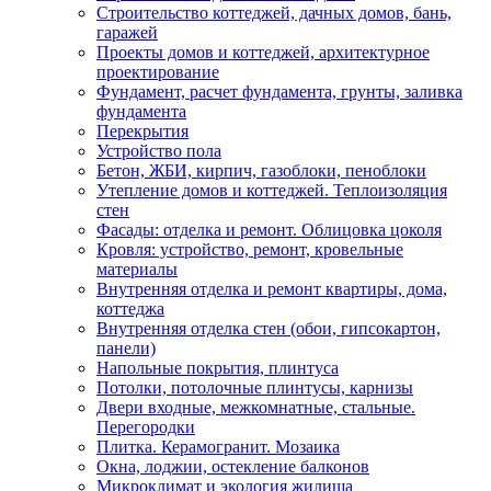
Строительство коттеджей, дачных домов, бань,
гаражей
Проекты домов и коттеджей, архитектурное
проектирование
Фундамент, расчет фундамента, грунты, заливка
фундамента
Перекрытия
Устройство пола
Бетон, ЖБИ, кирпич, газоблоки, пеноблоки
Утепление домов и коттеджей. Теплоизоляция
стен
Фасады: отделка и ремонт. Облицовка цоколя
Кровля: устройство, ремонт, кровельные
материалы
Внутренняя отделка и ремонт квартиры, дома,
коттеджа
Внутренняя отделка стен (обои, гипсокартон,
панели)
Напольные покрытия, плинтуса
Потолки, потолочные плинтусы, карнизы
Двери входные, межкомнатные, стальные.
Перегородки
Плитка. Керамогранит. Мозаика
Окна, лоджии, остекление балконов
Микроклимат и экология жилища