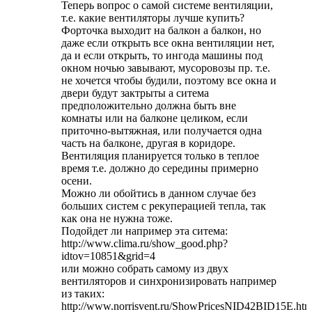
Теперь вопрос о самой системе вентиляции,
т.е. какие вентиляторы лучше купить?
Форточка выходит на балкон а балкон, но
даже если открыть все окна вентиляции нет,
да и если открыть, то ингода машины под
окном ночью завывают, мусоровозы пр. т.е.
не хочется чтобы будили, поэтому все окна и
двери будут зактрыты а ситема
предположительно должна быть вне
комнаты или на балконе целиком, если
приточно-вытяжная, или получается одна
часть на балконе, другая в коридоре.
Вентиляция планируется только в теплое
время т.е. должно до середины примерно
осени.
Можно ли обойтись в данном случае без
больших систем с рекуперацией тепла, так
как она не нужна тоже.
Подойдет ли например эта ситема:
http://www.clima.ru/show_good.php?
idtov=10851&grid=4
или можно собрать самому из двух
вентиляторов и синхронизировать например
из таких:
http://www.norrisvent.ru/ShowPricesNID42BID15E.htm