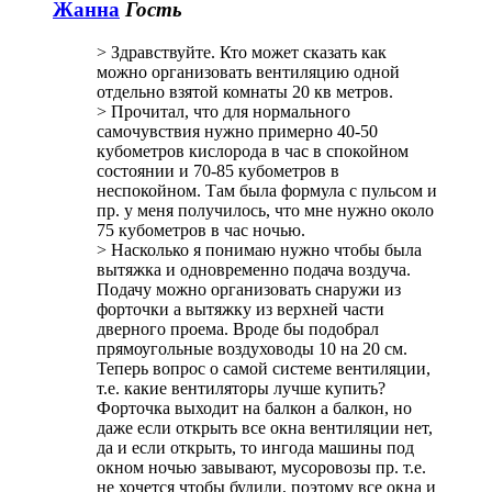
Жанна
Гость
> Здравствуйте. Кто может сказать как
можно организовать вентиляцию одной
отдельно взятой комнаты 20 кв метров.
> Прочитал, что для нормального
самочувствия нужно примерно 40-50
кубометров кислорода в час в спокойном
состоянии и 70-85 кубометров в
неспокойном. Там была формула с пульсом и
пр. у меня получилось, что мне нужно около
75 кубометров в час ночью.
> Насколько я понимаю нужно чтобы была
вытяжка и одновременно подача воздуча.
Подачу можно организовать снаружи из
форточки а вытяжку из верхней части
дверного проема. Вроде бы подобрал
прямоугольные воздуховоды 10 на 20 см.
Теперь вопрос о самой системе вентиляции,
т.е. какие вентиляторы лучше купить?
Форточка выходит на балкон а балкон, но
даже если открыть все окна вентиляции нет,
да и если открыть, то ингода машины под
окном ночью завывают, мусоровозы пр. т.е.
не хочется чтобы будили, поэтому все окна и