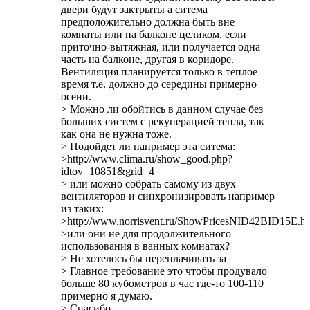
двери будут зактрыты а ситема
предположительно должна быть вне
комнаты или на балконе целиком, если
приточно-вытяжная, или получается одна
часть на балконе, другая в коридоре.
Вентиляция планируется только в теплое
время т.е. должно до середины примерно
осени.
> Можно ли обойтись в данном случае без
больших систем с рекуперацией тепла, так
как она не нужна тоже.
> Подойдет ли например эта ситема:
>http://www.clima.ru/show_good.php?
idtov=10851&grid=4
> или можно собрать самому из двух
вентиляторов и синхронизировать например
из таких:
>http://www.norrisvent.ru/ShowPricesNID42BID15E.ht
>или они не для продолжительного
использования в ванных комнатах?
> Не хотелось бы переплачивать за
> Главное требование это чтобы продувало
больше 80 кубометров в час где-то 100-110
примерно я думаю.
> Спасибо.