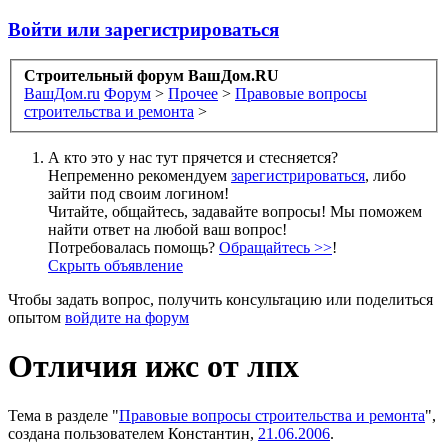
Войти или зарегистрироваться
Строительный форум ВашДом.RU
ВашДом.ru
Форум
>
Прочее
>
Правовые вопросы
строительства и ремонта
>
А кто это у нас тут прячется и стесняется?
Непременно рекомендуем
зарегистрироваться
, либо
зайти под своим логином!
Читайте, общайтесь, задавайте вопросы! Мы поможем
найти ответ на любой ваш вопрос!
Потребовалась помощь?
Обращайтесь >>
!
Скрыть объявление
Чтобы задать вопрос, получить консультацию или поделиться
опытом
войдите на форум
Отличия ижс от лпх
Тема в разделе "
Правовые вопросы строительства и ремонта
",
создана пользователем
Константин
,
21.06.2006
.