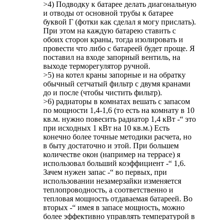
>4) Подводку к батарее делать диагональную
и отводы от основной трубы к батарее
буквой Г (фотки как сделал я могу прислать).
При этом на каждую батарею ставить с
обоих сторон краны, тогда изолировать и
провести что либо с батареей будет проще. Я
поставил на входе запорный вентиль, на
выходе терморегулятор ручной.
>5) на котел краны запорные и на обратку
обычный сетчатый фильтр с двумя кранами
до и после (чтобы чистить фильтр).
>6) радиаторы в комнатах вешать с запасом
по мощности 1,4-1,6 (то есть на комнату в 10
кв.м. нужно повесить радиатор 1,4 кВт -“ это
при исходных 1 кВт на 10 кв.м.) Есть
конечно более точные методики расчета, но
в быту достаточно и этой. При большем
количестве окон (например на террасе) я
использовал больший коэффициент -“ 1,6.
Зачем нужен запас -“ во первых, при
использовании незамерзайки изменяется
теплопроводность, а соответственно и
тепловая мощность отдаваемая батареей. Во
вторых -“ имея в запасе мощность, можно
более эффективно управлять температурой в