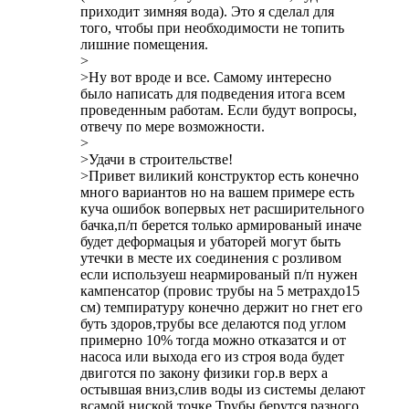
приходит зимняя вода). Это я сделал для
того, чтобы при необходимости не топить
лишние помещения.
>
>Ну вот вроде и все. Самому интересно
было написать для подведения итога всем
проведенным работам. Если будут вопросы,
отвечу по мере возможности.
>
>Удачи в строительстве!
>Привет виликий конструктор есть конечно
много вариантов но на вашем примере есть
куча ошибок вопервых нет расширительного
бачка,п/п берется только армированый иначе
будет деформацыя и убаторей могут быть
утечки в месте их соединения с розливом
если используеш неармированый п/п нужен
кампенсатор (провис трубы на 5 метрахдо15
см) темпиратуру конечно держит но гнет его
буть здоров,трубы все делаются под углом
примерно 10% тогда можно отказатся и от
насоса или выхода его из строя вода будет
двиготся по закону физики гор.в верх а
остывшая вниз,слив воды из системы делают
всамой ниской точке.Трубы берутся разного