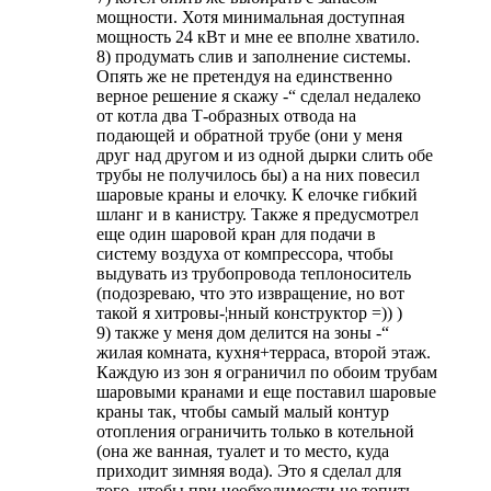
мощности. Хотя минимальная доступная
мощность 24 кВт и мне ее вполне хватило.
8) продумать слив и заполнение системы.
Опять же не претендуя на единственно
верное решение я скажу -“ сделал недалеко
от котла два Т-образных отвода на
подающей и обратной трубе (они у меня
друг над другом и из одной дырки слить обе
трубы не получилось бы) а на них повесил
шаровые краны и елочку. К елочке гибкий
шланг и в канистру. Также я предусмотрел
еще один шаровой кран для подачи в
систему воздуха от компрессора, чтобы
выдувать из трубопровода теплоноситель
(подозреваю, что это извращение, но вот
такой я хитровы-¦нный конструктор =)) )
9) также у меня дом делится на зоны -“
жилая комната, кухня+терраса, второй этаж.
Каждую из зон я ограничил по обоим трубам
шаровыми кранами и еще поставил шаровые
краны так, чтобы самый малый контур
отопления ограничить только в котельной
(она же ванная, туалет и то место, куда
приходит зимняя вода). Это я сделал для
того, чтобы при необходимости не топить