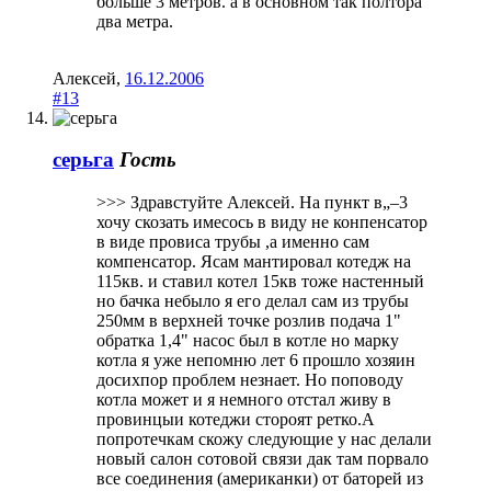
больше 3 метров. а в основном так полтора
два метра.
Алексей
,
16.12.2006
#13
серьга
Гость
>>> Здравстуйте Алексей. На пункт в„–3
хочу скозать имесось в виду не конпенсатор
в виде провиса трубы ,а именно сам
компенсатор. Ясам мантировал котедж на
115кв. и ставил котел 15кв тоже настенный
но бачка небыло я его делал сам из трубы
250мм в верхней точке розлив подача 1"
обратка 1,4" насос был в котле но марку
котла я уже непомню лет 6 прошло хозяин
досихпор проблем незнает. Но поповоду
котла может и я немного отстал живу в
провинцыи котеджи стороят ретко.А
попротечкам скожу следующие у нас делали
новый салон сотовой связи дак там порвало
все соединения (американки) от баторей из