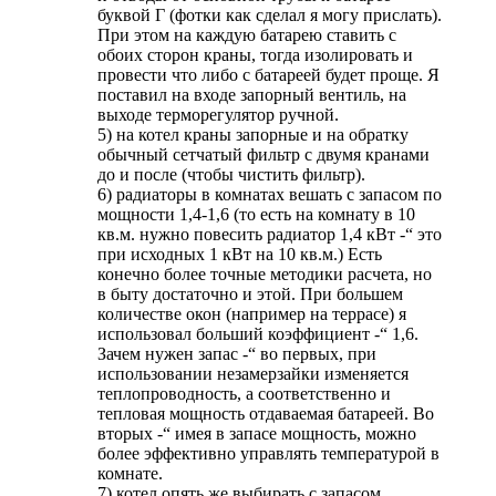
буквой Г (фотки как сделал я могу прислать).
При этом на каждую батарею ставить с
обоих сторон краны, тогда изолировать и
провести что либо с батареей будет проще. Я
поставил на входе запорный вентиль, на
выходе терморегулятор ручной.
5) на котел краны запорные и на обратку
обычный сетчатый фильтр с двумя кранами
до и после (чтобы чистить фильтр).
6) радиаторы в комнатах вешать с запасом по
мощности 1,4-1,6 (то есть на комнату в 10
кв.м. нужно повесить радиатор 1,4 кВт -“ это
при исходных 1 кВт на 10 кв.м.) Есть
конечно более точные методики расчета, но
в быту достаточно и этой. При большем
количестве окон (например на террасе) я
использовал больший коэффициент -“ 1,6.
Зачем нужен запас -“ во первых, при
использовании незамерзайки изменяется
теплопроводность, а соответственно и
тепловая мощность отдаваемая батареей. Во
вторых -“ имея в запасе мощность, можно
более эффективно управлять температурой в
комнате.
7) котел опять же выбирать с запасом