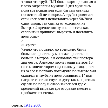
затово что труба П/П бола неармированная и
плохо закреплена мужики 2 дня мучились
пока все исправили если бы сам невидел
послетствий не говорил.А труба провисает
если крепления непоставить через 50-70см.
один умник так сделал от колоники на
5метрах 4 крепления ну она и весела как
серпонтин пришлось вырезать и поставить
армировку.
>
>Серьге:
>верю что порвало. но возможно были
большие пролеты. у меня же пролеты не
больше 3 метров. а в основном так полтора
два метра. Алексею пролет один метров 10
но с компенсатором под полом у входа , вот
из за его и порвало потомучто по высоте мал
оказался и труба не армированная д 1" при
нагреве ее стало гнуть в дугу так как розлив
сделан по полу и слабо закреплен где с
креплений вырвало где оторвало вместе с
пробками из стены.
серьга
,
19.12.2006