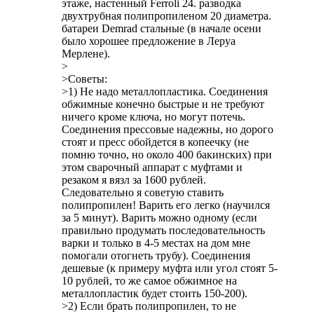
этаже, настенный Ferroli 24. разводка
двухтрубная полипропиленом 20 диаметра.
батареи Demrad стальные (в начале осени
было хорошее предложение в Леруа
Мерлене).
>
>Советы:
>1) Не надо металлопластика. Соединения
обжимные конечно быстрые и не требуют
ничего кроме ключа, но могут потечь.
Соединения прессовые надежны, но дорого
стоят и пресс обойдется в копеечку (не
помню точно, но около 400 бакинских) при
этом сварочный аппарат с муфтами и
резаком я вязл за 1600 рублей.
Следовательно я советую ставить
полипропилен! Варить его легко (научился
за 5 минут). Варить можно одному (если
правильно продумать последовательность
варки и только в 4-5 местах на дом мне
помогали отогнеть трубу). Соединения
дешевые (к примеру муфта или угол стоят 5-
10 рублей, то же самое обжимное на
металлопластик будет стоить 150-200).
>2) Если брать полипропилен, то не