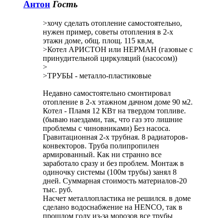
Антон
Гость
>хочу сделать отопление самостоятельно,
нужен пример, советы отопления в 2-х
этажн доме, общ. площ. 115 кв,м,
>Котел АРИСТОН или НЕРМАН (газовые с
принудительной циркуляций (насосом))
>
>ТРУБЫ - металло-пластиковые
Недавно самостоятельно смонтировал
отопление в 2-х этажном дачном доме 90 м2.
Котел - Пламя 12 КВт на твердом топливе.
(бываю наездами, так, что газ это лишние
проблемы с чиновниками) Без насоса.
Гравитационная 2-х трубная. 8 радиаторов-
конвекторов. Труба полипропилен
армированный. Как ни странно все
заработало сразу и без проблем. Монтаж в
одиночку системы (100м трубы) занял 8
дней. Суммарная стоимость материалов-20
тыс. руб.
Насчет металлопластика не решился. в доме
сделано водоснабжение на HENCO, так в
прошлом году из-за морозов все трубы