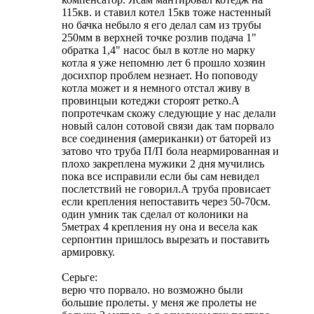
115кв. и ставил котел 15кв тоже настенный
но бачка небыло я его делал сам из трубы
250мм в верхней точке розлив подача 1"
обратка 1,4" насос был в котле но марку
котла я уже непомню лет 6 прошло хозяин
досихпор проблем незнает. Но поповоду
котла может и я немного отстал живу в
провинцыи котеджи стороят ретко.А
попротечкам скожу следующие у нас делали
новый салон сотовой связи дак там порвало
все соединения (американки) от баторей из
затово что труба П/П бола неармированная и
плохо закреплена мужики 2 дня мучились
пока все исправили если бы сам невидел
послетствий не говорил.А труба провисает
если крепления непоставить через 50-70см.
один умник так сделал от колоники на
5метрах 4 крепления ну она и весела как
серпонтин пришлось вырезать и поставить
армировку.
Серьге:
верю что порвало. но возможно были
большие пролеты. у меня же пролеты не