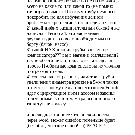
неармированного больше но не на порядок, а
всего на какие то или какой то (не помню
точно) сантиметр. Поэтому трубу немного
покоробит, но для избужания данной
броблемы я крепление к стене сделал часто.
2) какой нифих расширительный бачок? я же
написал - Ferroli 24. это настенный
двухконтурник со всем необходимым на
борту (бачок, насос)
3) какой НАХ провис трубы в качестве
компенсатора??? вы в магазин заглядывали?
там вообзето петли продаются. а я сделал
просто П-образные компенсаторы из уголков
и отрезков трубы.
4) советы насчет разных диаметров труб и
увеличения диаметра врезки на 5мм я также
отнесу к вашему незнанию, что котел Ferroli
идет с циркуляционным насосом и законы
применимые к системам гравитационного
типа тут не в кассу.
и последнее. пишите что ли свои посты
через word. может ошибок поменьше будет
(без обид, честное слово! =)) PEACE !