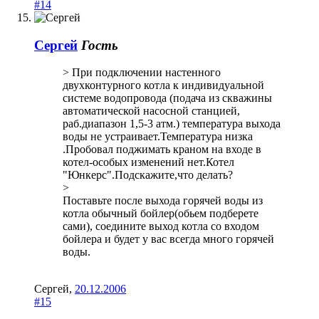
#14
Сергей
Гость
> При подключении настенного
двухконтурного котла к индивидуальной
системе водопровода (подача из скважины
автоматической насосной станцией,
раб.диапазон 1,5-3 атм.) температура выхода
воды не устраивает.Температура низка
.Пробовал поджимать краном на входе в
котел-особых изменений нет.Котел
"Юнкерс".Подскажите,что делать?
>
Поставьте после выхода горячей воды из
котла обычный бойлер(обьем подберете
сами), соедините выход котла со входом
бойлера и будет у вас всегда много горячей
воды.
Сергей
,
20.12.2006
#15