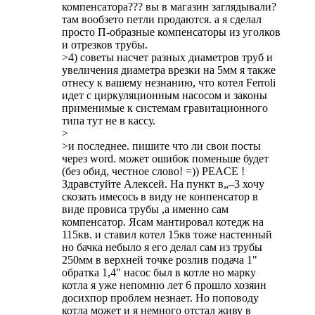
компенсатора??? вы в магазин заглядывали?
там вообзето петли продаются. а я сделал
просто П-образные компенсаторы из уголков
и отрезков трубы.
>4) советы насчет разных диаметров труб и
увеличения диаметра врезки на 5мм я также
отнесу к вашему незнанию, что котел Ferroli
идет с циркуляционным насосом и законы
применимые к системам гравитационного
типа тут не в кассу.
>
>и последнее. пишите что ли свои посты
через word. может ошибок поменьше будет
(без обид, честное слово! =)) PEACE !
Здравстуйте Алексей. На пункт в„–3 хочу
скозать имесось в виду не конпенсатор в
виде провиса трубы ,а именно сам
компенсатор. Ясам мантировал котедж на
115кв. и ставил котел 15кв тоже настенный
но бачка небыло я его делал сам из трубы
250мм в верхней точке розлив подача 1"
обратка 1,4" насос был в котле но марку
котла я уже непомню лет 6 прошло хозяин
досихпор проблем незнает. Но поповоду
котла может и я немного отстал живу в