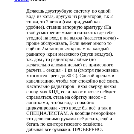
Делаешь двухтрубную систему, по одной
вода из котла, другую из радиаторов, т.к 2
этажа, то 2 ветки (сам придумай как
удобнее), ставиш запорную арматуру (На
твоё усмотрение можеш натыкать где тебе
угодно) на вход и на выход (касается котла) -
проше обслуживать, Если денег много то
ещё по 2 м запорным кранам на каждый
радиатор+кран маевского (спуск воздуха),
т.к. дом , то радиаторы любые (но
желательно алюминиевые) из примерного
расчета 1 секция - 1 кв м (смотря где живешь,
хотя котел греет до 80 С). Сделай дренаж в
канализацию, чтобы мог спокойно всё слить.
Касательно радиаторов - вход сверху, выход
снизу, мах КПД, если насос в котле небудет
справляться, ставь на обратку насос - с
лопатками, чтобы вода спокойно
циркулировала - это вроде бы всё, а так к
СПЕЦИАЛИСТАМ. А вообще геморойное
это дело своими руками всё делать, ещё и
бегать по конторе газового хозяйства
добывая все бумажки. ПРОВЕРЕНО.