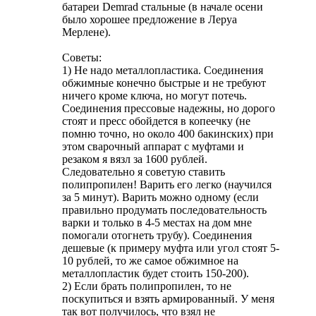
батареи Demrad стальные (в начале осени
было хорошее предложение в Леруа
Мерлене).
Советы:
1) Не надо металлопластика. Соединения
обжимные конечно быстрые и не требуют
ничего кроме ключа, но могут потечь.
Соединения прессовые надежны, но дорого
стоят и пресс обойдется в копеечку (не
помню точно, но около 400 бакинских) при
этом сварочный аппарат с муфтами и
резаком я вязл за 1600 рублей.
Следовательно я советую ставить
полипропилен! Варить его легко (научился
за 5 минут). Варить можно одному (если
правильно продумать последовательность
варки и только в 4-5 местах на дом мне
помогали отогнеть трубу). Соединения
дешевые (к примеру муфта или угол стоят 5-
10 рублей, то же самое обжимное на
металлопластик будет стоить 150-200).
2) Если брать полипропилен, то не
поскупиться и взять армированный. У меня
так вот получилось, что взял не