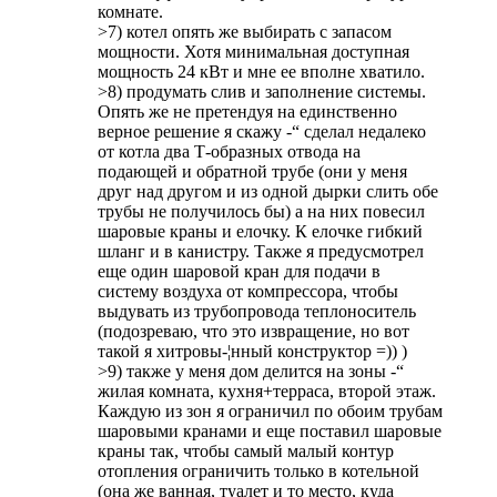
комнате.
>7) котел опять же выбирать с запасом
мощности. Хотя минимальная доступная
мощность 24 кВт и мне ее вполне хватило.
>8) продумать слив и заполнение системы.
Опять же не претендуя на единственно
верное решение я скажу -“ сделал недалеко
от котла два Т-образных отвода на
подающей и обратной трубе (они у меня
друг над другом и из одной дырки слить обе
трубы не получилось бы) а на них повесил
шаровые краны и елочку. К елочке гибкий
шланг и в канистру. Также я предусмотрел
еще один шаровой кран для подачи в
систему воздуха от компрессора, чтобы
выдувать из трубопровода теплоноситель
(подозреваю, что это извращение, но вот
такой я хитровы-¦нный конструктор =)) )
>9) также у меня дом делится на зоны -“
жилая комната, кухня+терраса, второй этаж.
Каждую из зон я ограничил по обоим трубам
шаровыми кранами и еще поставил шаровые
краны так, чтобы самый малый контур
отопления ограничить только в котельной
(она же ванная, туалет и то место, куда