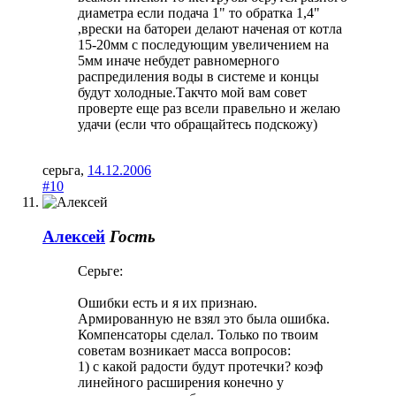
диаметра если подача 1" то обратка 1,4"
,врески на батореи делают наченая от котла
15-20мм с последующим увеличением на
5мм иначе небудет равномерного
распредиления воды в системе и концы
будут холодные.Такчто мой вам совет
проверте еще раз всели правельно и желаю
удачи (если что обращайтесь подскожу)
серьга
,
14.12.2006
#10
Алексей
Гость
Серьге:
Ошибки есть и я их признаю.
Армированную не взял это была ошибка.
Компенсаторы сделал. Только по твоим
советам возникает масса вопросов:
1) с какой радости будут протечки? коэф
линейного расширения конечно у