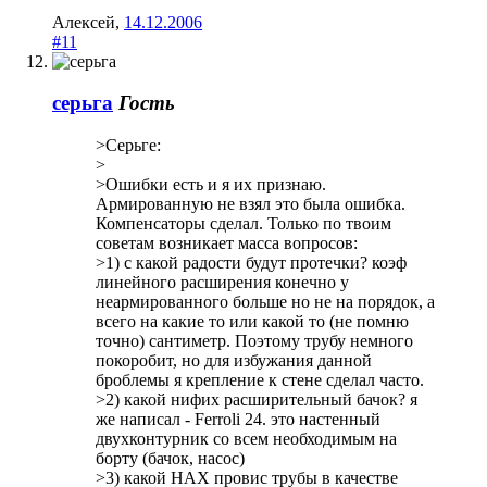
Алексей
,
14.12.2006
#11
серьга
Гость
>Серьге:
>
>Ошибки есть и я их признаю.
Армированную не взял это была ошибка.
Компенсаторы сделал. Только по твоим
советам возникает масса вопросов:
>1) с какой радости будут протечки? коэф
линейного расширения конечно у
неармированного больше но не на порядок, а
всего на какие то или какой то (не помню
точно) сантиметр. Поэтому трубу немного
покоробит, но для избужания данной
броблемы я крепление к стене сделал часто.
>2) какой нифих расширительный бачок? я
же написал - Ferroli 24. это настенный
двухконтурник со всем необходимым на
борту (бачок, насос)
>3) какой НАХ провис трубы в качестве