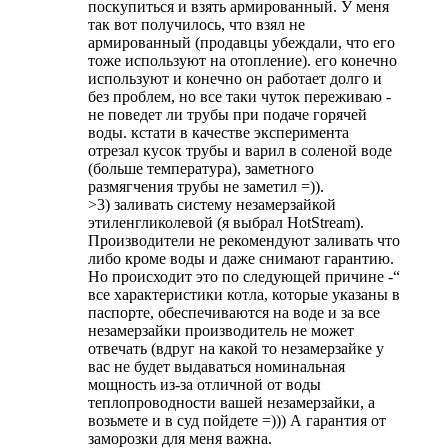
поскупиться и взять армированный. У меня
так вот получилось, что взял не
армированный (продавцы убеждали, что его
тоже используют на отопление). его конечно
используют и конечно он работает долго и
без проблем, но все таки чуток переживаю -
не поведет ли трубы при подаче горячей
воды. кстати в качестве эксперимента
отрезал кусок трубы и варил в соленой воде
(больше температура), заметного
размягчения трубы не заметил =)).
>3) заливать систему незамерзайкой
этиленгликолевой (я выбрал HotStream).
Производители не рекомендуют заливать что
либо кроме воды и даже снимают гарантию.
Но происходит это по следующей причине -“
все характеристики котла, которые указаны в
паспорте, обеспечиваются на воде и за все
незамерзайки производитель не может
отвечать (вдруг на какой то незамерзайке у
вас не будет выдаваться номинальная
мощность из-за отличной от воды
теплопроводности вашей незамерзайки, а
возьмете и в суд пойдете =))) А гарантия от
заморозки для меня важна.