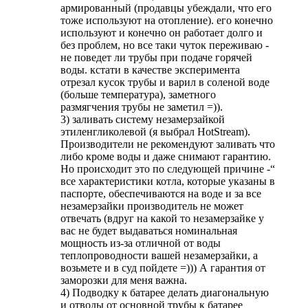
армированный (продавцы убеждали, что его
тоже используют на отопление). его конечно
используют и конечно он работает долго и
без проблем, но все таки чуток переживаю -
не поведет ли трубы при подаче горячей
воды. кстати в качестве эксперимента
отрезал кусок трубы и варил в соленой воде
(больше температура), заметного
размягчения трубы не заметил =)).
3) заливать систему незамерзайкой
этиленгликолевой (я выбрал HotStream).
Производители не рекомендуют заливать что
либо кроме воды и даже снимают гарантию.
Но происходит это по следующей причине -“
все характеристики котла, которые указаны в
паспорте, обеспечиваются на воде и за все
незамерзайки производитель не может
отвечать (вдруг на какой то незамерзайке у
вас не будет выдаваться номинальная
мощность из-за отличной от воды
теплопроводности вашей незамерзайки, а
возьмете и в суд пойдете =))) А гарантия от
заморозки для меня важна.
4) Подводку к батарее делать диагональную
и отводы от основной трубы к батарее