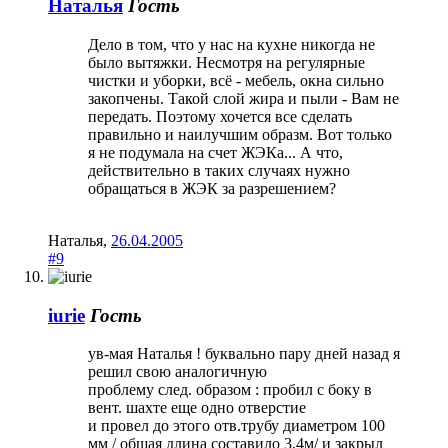
Наталья
Гость
Дело в том, что у нас на кухне никогда не
было вытяжки. Несмотря на регулярные
чистки и уборки, всё - мебель, окна сильно
закопчены. Такой слой жира и пыли - Вам не
передать. Поэтому хочется все сделать
правильно и наилучшим образм. Вот только
я не подумала на счет ЖЭКа... А что,
действительно в таких случаях нужно
обращаться в ЖЭК за разрешением?
Наталья
,
26.04.2005
#9
iurie
Гость
ув-мая Наталья ! буквально пару дней назад я
решил свою аналогичную
проблему след. образом : пробил с боку в
вент. шахте еще одно отверстие
и провел до этого отв.трубу диаметром 100
мм / общая длина составило 3,4м/ и закрыл