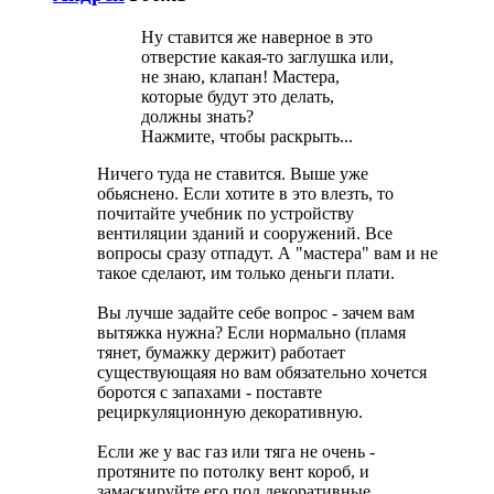
Ну ставится же наверное в это
отверстие какая-то заглушка или,
не знаю, клапан! Мастера,
которые будут это делать,
должны знать?
Нажмите, чтобы раскрыть...
Ничего туда не ставится. Выше уже
обьяснено. Если хотите в это влезть, то
почитайте учебник по устройству
вентиляции зданий и сооружений. Все
вопросы сразу отпадут. А "мастера" вам и не
такое сделают, им только деньги плати.
Вы лучше задайте себе вопрос - зачем вам
вытяжка нужна? Если нормально (пламя
тянет, бумажку держит) работает
существующаяя но вам обязательно хочется
боротся с запахами - поставте
рециркуляционную декоративную.
Если же у вас газ или тяга не очень -
протяните по потолку вент короб, и
замаскируйте его под декоративные