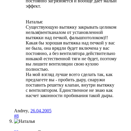
постоянно загрязняется и вообще дает малый
эффект.
Наталья:
Существующую вытяжку закрывать целиком
нельзя(вентканалом от установленной
вытяжки над печкой, фальшпотолоком)!!
Какая бы хорошая вытяжка над печкой у вас
не была, она врядли будет включена у вас
постоянно, а без вентилятора действительно
никакой естественной тяги не будет, поэтому
вы лишите вентиляции свою кухню
полностью.
На мой взгляд лучше всего сделать так, как
предлагете вы - пробить дыру, снаружи
поставить решетку клапан, внутри вытяжку
с вентилятором. Единственное не знаю как
насчет законности пробивания такой дыры.
Andrey
,
26.04.2005
#8