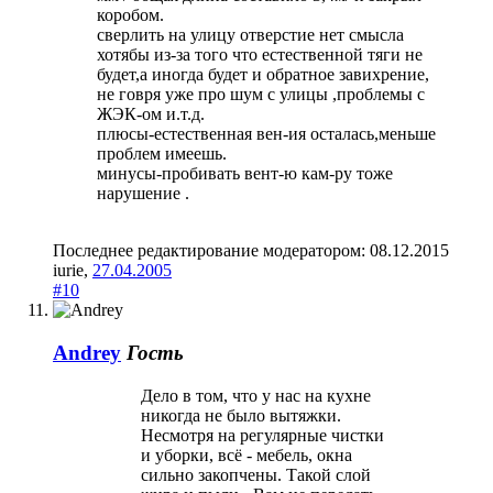
коробом.
сверлить на улицу отверстие нет смысла
хотябы из-за того что естественной тяги не
будет,а иногда будет и обратное завихрение,
не говря уже про шум с улицы ,проблемы с
ЖЭК-ом и.т.д.
плюсы-естественная вен-ия осталась,меньше
проблем имеешь.
минусы-пробивать вент-ю кам-ру тоже
нарушение .
Последнее редактирование модератором:
08.12.2015
iurie
,
27.04.2005
#10
Andrey
Гость
Дело в том, что у нас на кухне
никогда не было вытяжки.
Несмотря на регулярные чистки
и уборки, всё - мебель, окна
сильно закопчены. Такой слой