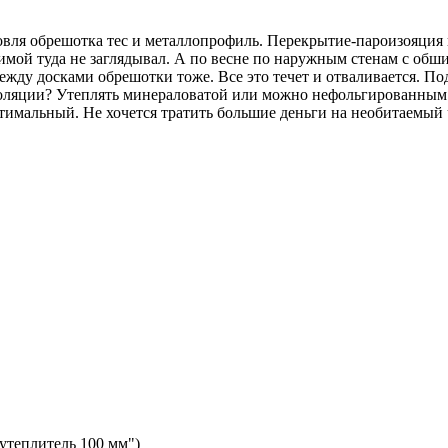
вля обрешотка тес и металлопрофиль. Перекрытие-пароизояция и 
 зимой туда не заглядывал. А по весне по наружным стенам с об
ежду досками обрешотки тоже. Все это течет и отваливается. По
оляции? Утеплять минераловатой или можно нефольгированным
тимальный. Не хочется тратить большие деньги на необитаемый 
 утеплитель 100 мм")