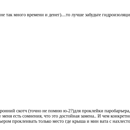
т не так много времени и денег)....то лучше забудьте гидроизоля
онний скотч (точно не помню ю-2?)для проклейки паробаръера, 
меня есть сомнения, что это достойная замена.. И чем конкретн
ером проклеивать только место где крыша и мин вата с нахлесто