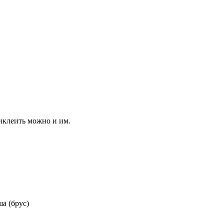
иклеить можно и им.
а (брус)