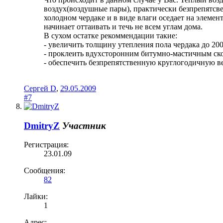
воздух(воздушные пары), практически безпрепятсв
холодном чердаке и в виде влаги оседает на элемен
начинает оттаивать и течь не всем углам дома.
В сухом остатке рекоммендации такие:
- увеличить толщину утепления пола чердака до 200
- проклеить вдухсторонним битумно-мастичным ск
- обеспечить безпрепятственную круглогодичную в
Сергей D
,
29.05.2009
#7
DmitryZ
Участник
Регистрация:
23.01.09
Сообщения:
82
Лайки:
1
Адрес: