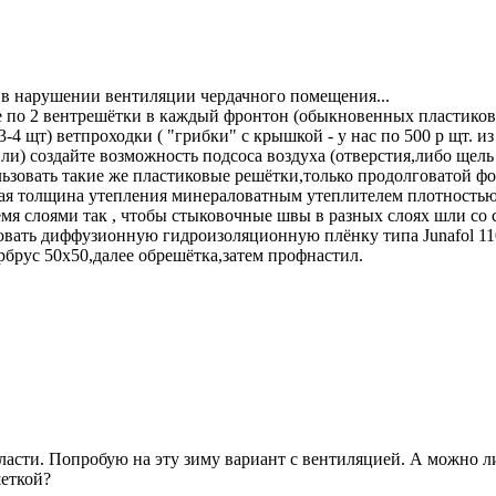
о в нарушении вентиляции чердачного помещения...
по 2 вентрешётки в каждый фронтон (обыкновенных пластиковых)
 3-4 щт) ветпроходки ( "грибки" с крышкой - у нас по 500 р щт. из
и) создайте возможность подсоса воздуха (отверстия,либо щель п
ьзовать такие же пластиковые решётки,только продолговатой фо
ная толщина утепления минераловатным утеплителем плотностью 5
ремя слоями так , чтобы стыковочные швы в разных слоях шли со
овать диффузионную гидроизоляционную плёнку типа Junafol 110 
трбрус 50х50,далее обрешётка,затем профнастил.
ласти. Попробую на эту зиму вариант с вентиляцией. А можно 
шеткой?