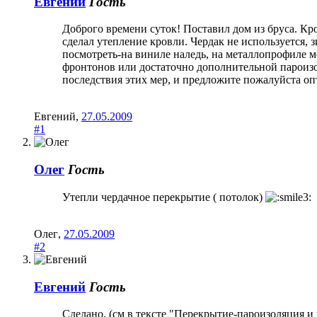
Евгений
Гость
Доброго времени суток! Поставил дом из бруса. Кро
сделал утепление кровли. Чердак не используется,
посмотреть-на виниле наледь, на металлопрофиле м
фронтонов или достаточно дополнительной пароиз
последствия этих мер, и предложите пожалуйста оп
Евгений
,
27.05.2009
#1
Олег
Гость
Утепли чердачное перекрытие ( потолок)
Олег
,
27.05.2009
#2
Евгений
Гость
Сделано. (см в тексте "Перекрытие-пароизоляция и