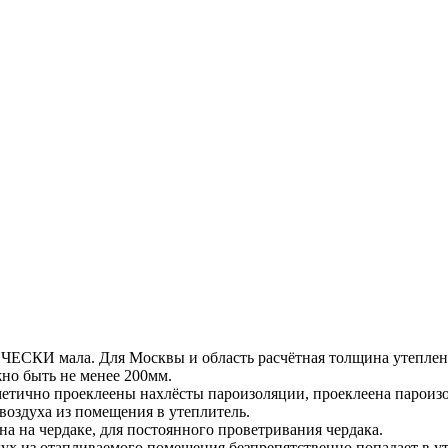
КИ мала. Для Москвы и область расчётная толщина утепления
но быть не менее 200мм.
чно проеклеены нахлёсты пароизоляции, проеклеена пароизоля
воздуха из помещения в утеплитель.
на на чердаке, для постоянного проветривания чердака.
дух из отапливаемого помещения безпрепятственно попадает в ут