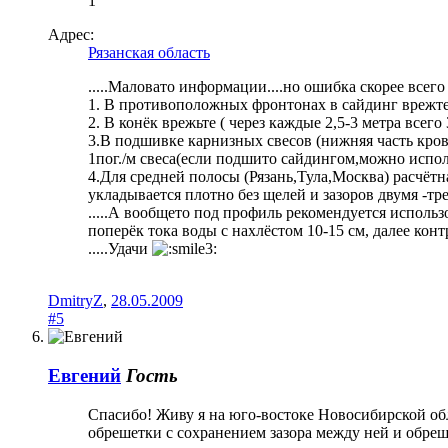
1
Адрес:
Рязанская область
.....Маловато информации....но ошибка скорее всег
1. В противоположных фронтонах в сайдинг врежте 
2. В конёк врежьте ( через каждые 2,5-3 метра всего
3.В подшивке карнизных свесов (нижняя часть кровл
1пог./м свеса(если подшито сайдингом,можно испол
4.Для средней полосы (Рязань,Тула,Москва) расчёт
укладывается плотно без щелей и зазоров двумя -т
.....А вообщето под профиль рекомендуется использ
поперёк тока воды с нахлёстом 10-15 см, далее кон
.....Удачи
DmitryZ
,
28.05.2009
#5
Евгений
Гость
Спасибо! Живу я на юго-востоке Новосибирской об
обрешетки с сохранением зазора между ней и обре