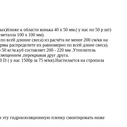
ближе к области конька 40 х 50 мм.( у нас по 50 р шт)
 металла 100 х 100 мм).
о всей длинне свеса) из расчёта не менее 200 см/кв на
рмы распределите их равномерно по всей длине свеса).
0 кг/м.куб составляет 200 - 220 мм .Утеплитель
 смещением ,перекрывая друг друга.
D ( у нас 1500р за 75 м/кв).Настилается на стропила
ли эту гидроизоляционную пленку смонтировать ниже