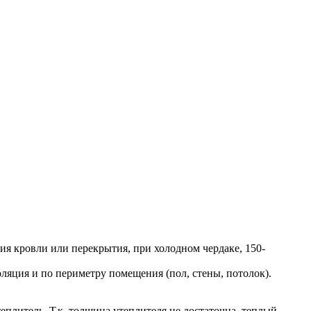
 кровли или перекрытия, при холодном чердаке, 150-
ция и по периметру помещения (пол, стены, потолок).
еплитель. Т.к. толщина утеплителя не достаточна, теплый