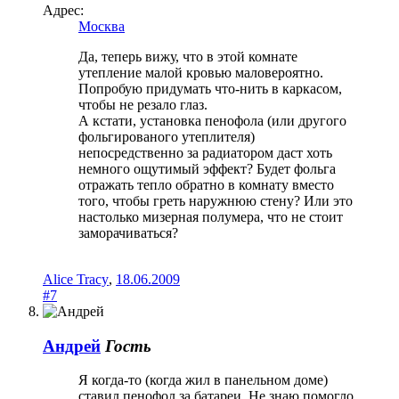
Адрес:
Москва
Да, теперь вижу, что в этой комнате
утепление малой кровью маловероятно.
Попробую придумать что-нить в каркасом,
чтобы не резало глаз.
А кстати, установка пенофола (или другого
фольгированого утеплителя)
непосредственно за радиатором даст хоть
немного ощутимый эффект? Будет фольга
отражать тепло обратно в комнату вместо
того, чтобы греть наружнюю стену? Или это
настолько мизерная полумера, что не стоит
заморачиваться?
Alice Tracy
,
18.06.2009
#7
Андрей
Гость
Я когда-то (когда жил в панельном доме)
ставил пенофол за батареи. Не знаю помогло