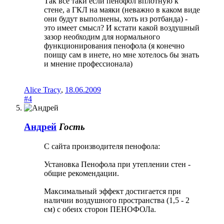
Так все таки если пенофол вплотную к
стене, а ГКЛ на маяки (неважно в каком виде
они будут выполнены, хоть из ротбанда) -
это имеет смысл? И кстати какой воздушный
зазор необходим для нормального
функционирования пенофола (я конечно
поищу сам в инете, но мне хотелось бы знать
и мнение профессионала)
Alice Tracy
,
18.06.2009
#4
Андрей
Гость
С сайта производителя пенофола:
Установка Пенофола при утеплении стен -
общие рекомендации.
Максимальный эффект достигается при
наличии воздушного пространства (1,5 - 2
см) с обеих сторон ПЕНОФОЛа.