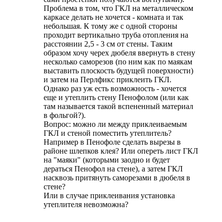
Проблема в том, что ГКЛ на металлическом
каркасе делать не хочется - комната и так
небольшая. К тому же с одной стороны
проходит вертикально труба отопления на
расстоянии 2,5 - 3 см от стены. Таким
образом хочу черех дюбеля ввернуть в стену
несколько саморезов (по ним как по маякам
выставить плоскость будущей поверхности)
и затем на Перлфикс приклеить ГКЛ.
Однако раз уж есть возможность - хочется
еще и утеплить стену Пенофолом (или как
там называется такой вспененный материал
в фольгой?).
Вопрос: можно ли между приклеиваемым
ГКЛ и стеной поместить утеплитель?
Например в Пенофоле сделать вырезы в
районе шлепков клея? Или опереть лист ГКЛ
на "маяки" (которыми заодно и будет
дераться Пенофол на стене), а затем ГКЛ
насквозь притянуть саморезами в дюбеля в
стене?
Или в случае приклеивания установка
утеплителя невозможна?