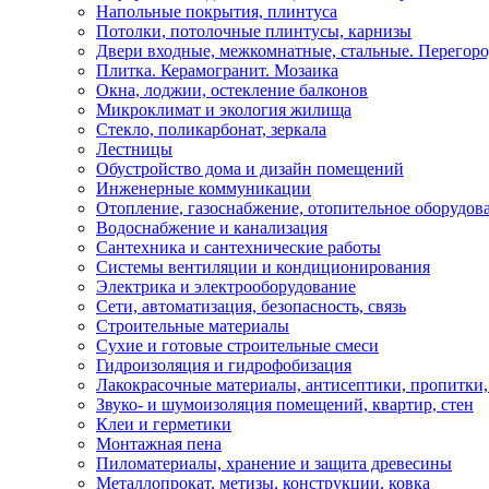
Напольные покрытия, плинтуса
Потолки, потолочные плинтусы, карнизы
Двери входные, межкомнатные, стальные. Перегор
Плитка. Керамогранит. Мозаика
Окна, лоджии, остекление балконов
Микроклимат и экология жилища
Стекло, поликарбонат, зеркала
Лестницы
Обустройство дома и дизайн помещений
Инженерные коммуникации
Отопление, газоснабжение, отопительное оборудов
Водоснабжение и канализация
Сантехника и сантехнические работы
Системы вентиляции и кондиционирования
Электрика и электрооборудование
Сети, автоматизация, безопасность, связь
Строительные материалы
Сухие и готовые строительные смеси
Гидроизоляция и гидрофобизация
Лакокрасочные материалы, антисептики, пропитки,
Звуко- и шумоизоляция помещений, квартир, стен
Клеи и герметики
Монтажная пена
Пиломатериалы, хранение и защита древесины
Металлопрокат, метизы, конструкции, ковка