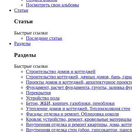
Посмотреть свои альбомы
Статьи
Статьи
Быстрые ссылки
Последние статьи
Разделы
Разделы
Быстрые ссылки
Строительство домов и коттеджей
Строительство коттеджей, дачных домов, бань, гар
Проекты домов и коттеджей, архитектурное проект
Фундамент, расчет фундамента, грунты, заливка фу
Перекрытия
Устройство пола
Бетон, ЖБИ, кирпич, газоблоки, пеноблоки
Утепление домов и коттеджей. Теплоизоляция стен
Фасады: отделка и ремонт. Облицовка цоколя
Кровля: устройство, ремонт, кровельные материалы
Внутренняя отделка и ремонт квартиры, дома, котт
Внутренняя отделка стен (обои, гипсокартон, панел