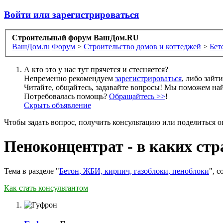
Войти или зарегистрироваться
Строительный форум ВашДом.RU
ВашДом.ru
Форум
>
Строительство домов и коттеджей
>
Бет
А кто это у нас тут прячется и стесняется?
Непременно рекомендуем
зарегистрироваться
, либо зайт
Читайте, общайтесь, задавайте вопросы! Мы поможем най
Потребовалась помощь?
Обращайтесь >>
!
Скрыть объявление
Чтобы задать вопрос, получить консультацию или поделиться
Пеноконцентрат - в каких стр
Тема в разделе "
Бетон, ЖБИ, кирпич, газоблоки, пеноблоки
", 
Как стать консультантом