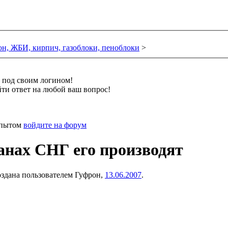
он, ЖБИ, кирпич, газоблоки, пеноблоки
>
и под своим логином!
ти ответ на любой ваш вопрос!
 опытом
войдите на форум
анах СНГ его производят
создана пользователем
Гуфрон
,
13.06.2007
.