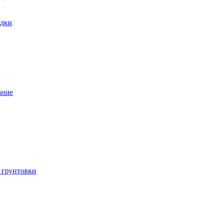
одки
ание
 грунтовки