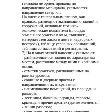
генплана не ориентированы по
направлению меридиана, указывается
направление север-юг.
На листе с генеральным планом, как
правило, размещают экспликацию зданий и
сооружений, основные технико-
экономические показатели (площадь
земельного участка в кв.м, этажность,
материал стен жилого дома и надворных
построек), таблицу условных обозначений,
таблицы согласований и регистрации.
7) На планах этажей наносят и указывают:
- разбивочные оси здания по характерным
местам, расстояние между ними и крайними
осями;
- отметки участков, расположенных на
разных уровнях;
- оконные и дверные проемы с
направлениями их открывания;
- наименование помещений, их площади и
размеры;
- лестницы, балконы, веранды, террасы,
крыльца и прочие архитектурные элементы;
- линии разрезов;
- санитарно-техническое оборудование;