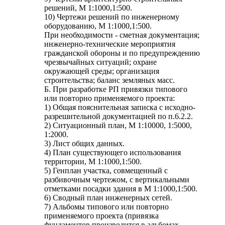
решений, М 1:1000,1:500.
10) Чертежи решений по инженерному
оборудованию, М 1:1000,1:500.
При необходимости - сметная документация;
инженерно-технические мероприятия
гражданской обороны и по предупреждению
чрезвычайных ситуаций; охране
окружающей среды; организация
строительства; баланс земляных масс.
Б. При разработке РП привязки типового
или повторно применяемого проекта:
1) Общая пояснительная записка с исходно-
разрешительной документацией по п.6.2.2.
2) Ситуационный план, М 1:10000, 1:5000,
1:2000.
3) Лист общих данных.
4) План существующего использования
территории, М 1:1000,1:500.
5) Генплан участка, совмещенный с
разбивочным чертежом, с вертикальными
отметками посадки здания в М 1:1000,1:500.
6) Сводный план инженерных сетей.
7) Альбомы типового или повторно
применяемого проекта (привязка
фундаментов производится в альбомах