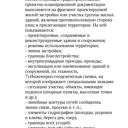
проектно-планировочной документации
выполняется на фрагмент проектируемой
жилой застройки или участка группы жилых
зданий, включая противоположную сторону
улиц и прилегающие территории. На ней
показываются:
- проектируемые, сохраняемые и
реконструируемые здания и сооружения;
- режимы использования территории;
- линии застройки;
- границы благоустройства;
- внутриплощадные проезды, проходы;
- экспликация или наименование зданий и
сооружений, их этажность.
7) Инженерно-геодезическая съемка, на
которой изображают специальными знаками:
- ситуацию участка, объекты, имеющие
подписи (опорные пункты, высотные точки
и др.);
- линейные контуры путей сообщения,
линии связи, просеки и т. п.;
- элементы гидрографии (колодцы, родники
и ключи, берега рек, озер);
- границы всех угодий;
- элементы рельефа (обрывы, пески,