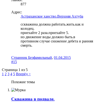
877
Адрес:
Астраханское ханство.Верхняя Ахтуба
сскважина должна работать.жить.как и
колодец.
приехайте 2 раза.приехайте 5.
но движение воды должно быть.в
противном случае снижение дебета и ранняя
смерть.
Странник Безфамильный
,
01.04.2015
#15
Страница 1 из 5
1
2
3
4
5
Вперёд >
Похожие темы
Скважина в подвале.