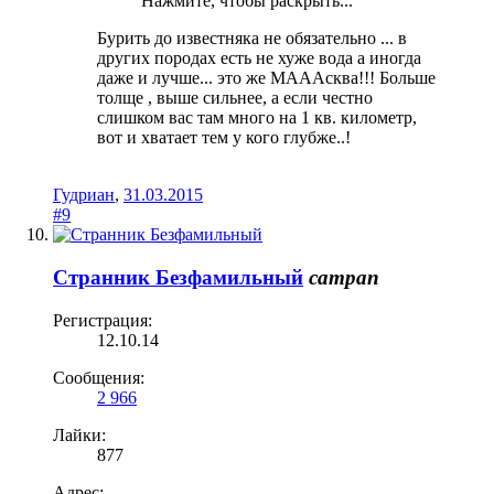
Нажмите, чтобы раскрыть...
Бурить до известняка не обязательно ... в
других породах есть не хуже вода а иногда
даже и лучше... это же МАААсква!!! Больше
толще , выше сильнее, а если честно
слишком вас там много на 1 кв. километр,
вот и хватает тем у кого глубже..!
Гудриан
,
31.03.2015
#9
Странник Безфамильный
сатрап
Регистрация:
12.10.14
Сообщения:
2 966
Лайки:
877
Адрес: