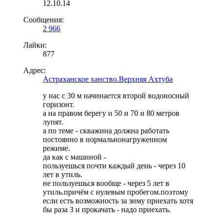
12.10.14
Сообщения:
2 966
Лайки:
877
Адрес:
Астраханское ханство.Верхняя Ахтуба
у нас с 30 м начинается второй водоносный
горизонт.
а на правом берегу и 50 и 70 и 80 метров
лупят.
а по теме - скважина должна работать
постоянно в нормальнонагруженном
режиме.
да как с машиной -
пользуешься почти каждый день - через 10
лет в утиль.
не пользуешься вообще - через 5 лет в
утиль.причём с нулевым пробегом.поэтому
если есть возможность за зиму приехать хотя
бы раза 3 и прокачать - надо приехать.