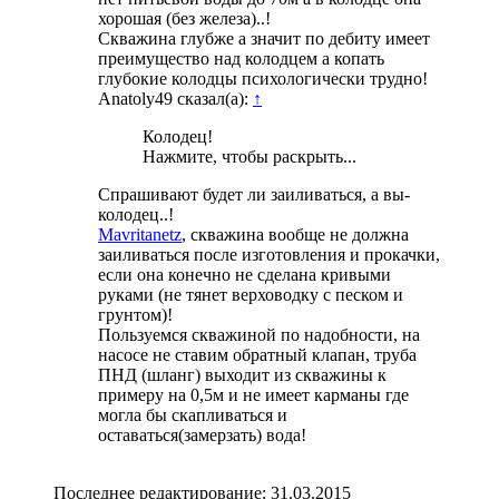
хорошая (без железа)..!
Скважина глубже а значит по дебиту имеет
преимущество над колодцем а копать
глубокие колодцы психологически трудно!
Anatoly49 сказал(а):
↑
Колодец!
Нажмите, чтобы раскрыть...
Спрашивают будет ли заиливаться, а вы-
колодец..!
Mavritanetz
, скважина вообще не должна
заиливаться после изготовления и прокачки,
если она конечно не сделана кривыми
руками (не тянет верховодку с песком и
грунтом)!
Пользуемся скважиной по надобности, на
насосе не ставим обратный клапан, труба
ПНД (шланг) выходит из скважины к
примеру на 0,5м и не имеет карманы где
могла бы скапливаться и
оставаться(замерзать) вода!
Последнее редактирование:
31.03.2015