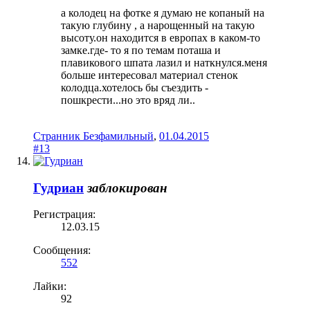
а колодец на фотке я думаю не копаный на
такую глубину , а нарощенный на такую
высоту.он находится в европах в каком-то
замке.где- то я по темам поташа и
плавикового шпата лазил и наткнулся.меня
больше интересовал материал стенок
колодца.хотелось бы съездить -
пошкрести...но это вряд ли..
Странник Безфамильный
,
01.04.2015
#13
Гудриан
заблокирован
Регистрация:
12.03.15
Сообщения:
552
Лайки:
92