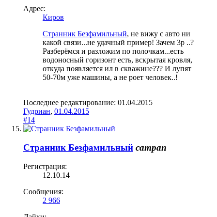
Адрес:
Киров
Странник Безфамильный
, не вижу с авто ни
какой связи...не удачный пример! Зачем 3р ..?
Разберёмся и разложим по полочкам...есть
водоносный горизонт есть, вскрытая кровля,
откуда появляется ил в скважине??? И лупят
50-70м уже машины, а не роет человек..!
Последнее редактирование:
01.04.2015
Гудриан
,
01.04.2015
#14
Странник Безфамильный
сатрап
Регистрация:
12.10.14
Сообщения:
2 966
Лайки: