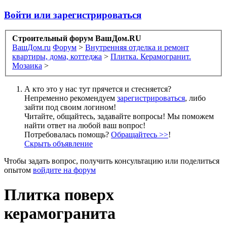
Войти или зарегистрироваться
Строительный форум ВашДом.RU
ВашДом.ru
Форум
>
Внутренняя отделка и ремонт
квартиры, дома, коттеджа
>
Плитка. Керамогранит.
Мозаика
>
А кто это у нас тут прячется и стесняется?
Непременно рекомендуем
зарегистрироваться
, либо
зайти под своим логином!
Читайте, общайтесь, задавайте вопросы! Мы поможем
найти ответ на любой ваш вопрос!
Потребовалась помощь?
Обращайтесь >>
!
Скрыть объявление
Чтобы задать вопрос, получить консультацию или поделиться
опытом
войдите на форум
Плитка поверх
керамогранита