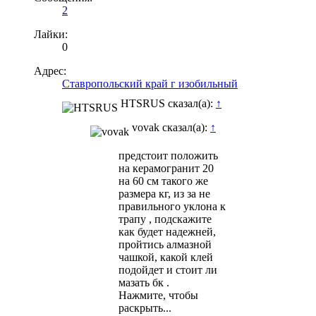
2
Лайки:
0
Адрес:
Ставропольский край г изобильный
HTSRUS сказал(а):
↑
vovak сказал(а):
↑
предстоит положить
на керамогранит 20
на 60 см такого же
размера кг, из за не
правильного уклона к
трапу , подскажите
как будет надежней,
пройтись алмазной
чашкой, какой клей
подойдет и стоит ли
мазать бк .
Нажмите, чтобы
раскрыть...