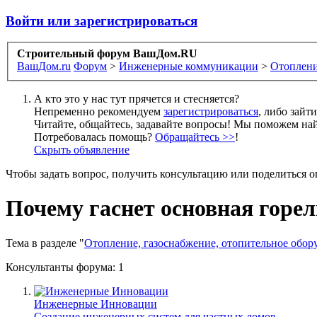
Войти или зарегистрироваться
Строительный форум ВашДом.RU
ВашДом.ru
Форум
>
Инженерные коммуникации
>
Отоплени
А кто это у нас тут прячется и стесняется?
Непременно рекомендуем
зарегистрироваться
, либо зайт
Читайте, общайтесь, задавайте вопросы! Мы поможем най
Потребовалась помощь?
Обращайтесь >>
!
Скрыть объявление
Чтобы задать вопрос, получить консультацию или поделиться
Почему гаснет основная горе
Тема в разделе "
Отопление, газоснабжение, отопительное обор
Консультанты форума:
1
Инженерные Инновации
Создание инженерных систем для частных домов