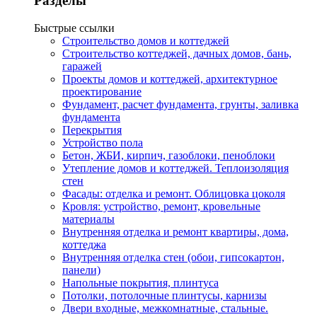
Разделы
Быстрые ссылки
Строительство домов и коттеджей
Строительство коттеджей, дачных домов, бань,
гаражей
Проекты домов и коттеджей, архитектурное
проектирование
Фундамент, расчет фундамента, грунты, заливка
фундамента
Перекрытия
Устройство пола
Бетон, ЖБИ, кирпич, газоблоки, пеноблоки
Утепление домов и коттеджей. Теплоизоляция
стен
Фасады: отделка и ремонт. Облицовка цоколя
Кровля: устройство, ремонт, кровельные
материалы
Внутренняя отделка и ремонт квартиры, дома,
коттеджа
Внутренняя отделка стен (обои, гипсокартон,
панели)
Напольные покрытия, плинтуса
Потолки, потолочные плинтусы, карнизы
Двери входные, межкомнатные, стальные.