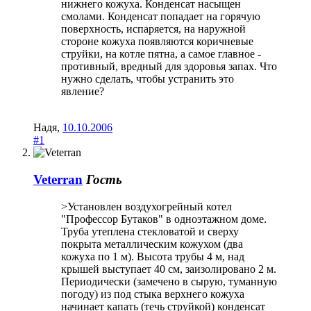
нижнего кожуха. Конденсат насыщен
смолами. Конденсат попадает на горячую
поверхность, испаряется, на наружной
стороне кожуха появляются коричневые
струйки, на котле пятна, а самое главное -
противный, вредный для здоровья запах. Что
нужно сделать, чтобы устранить это
явление?
Надя
,
10.10.2006
#1
Veterran
Гость
>Установлен воздухогрейный котел
"Профессор Бутаков" в одноэтажном доме.
Труба утеплена стекловатой и сверху
покрыта металлическим кожухом (два
кожуха по 1 м). Высота трубы 4 м, над
крышей выступает 40 см, заизолировано 2 м.
Периодически (замечено в сырую, туманную
погоду) из под стыка верхнего кожуха
начинает капать (течь струйкой) конденсат