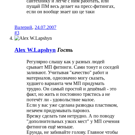
сантехнику и легче с ним работать, или
пущай ПМ весь делает на пресс-фитингах,
если он вообще знает шо це таки
Валерий
,
24.07.2007
#3
Alex W.Lapshyn
Гость
Регулярно слышу как у разных людей
срывает МП фитинги. Сами тонут и соседей
заливают. Учитывая "качество" работ и
материалов, однозначно могу сказать,
худшего варианта чем МП придумать
трудно. Он самый простой и дешёвый - это
факт, но жить и постоянно трястись а не
потечёт ли - удовольствие малое.
Если у вас уже сделана разводка пластиком,
незачем придумывать паровоз.
Врезку сделать там нетрудно. А по поводу
"дополнительных узких мест" у МП сечения
фитингов ещё меньше.
Ерунда, не забивайте голову. Главное чтобы