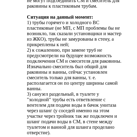
не могут подсоединить СМ и смеситель для
раковины к пластиковым трубам.
Ситуация на данный момент:
1) трубы горячего и холодного ВС
пластиковые (не МП, с МП проблемы бы не
возникло, так сказали установщики и мастер
из ЖКО), трубы не замурованы в стену, а
прикреплены к ней;
2) к сожалению, при замене труб не
предусмотрели на будущее возможность
подключения СМ и смесителя для раковины.
Изначально смеситель был общий для
раковины и ванны, сейчас установлен
смеситель только для ванны, т. е.
располагается он по центру ширины самой
ванны.
3) санузел раздельный, в туалете у
"холодной" трубы есть ответвление с
вентелем для подачи воды в бачок унитаза
через шланг (у соседей именно на этом
участке через тройник так же подключен и
шланг подачи воды в СМ, в стене между
туалетом и ванной для шланга проделано
отверстие).