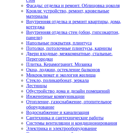
стен
Фасады: отделка и ремонт. Облицовка цоколя
Кровля: устройство, ремонт, кровельные
материалы
Внутренняя отделка и ремонт квартиры, дома,
коттеджа
Внутренняя отделка стен (обои, гипсокартон,
панели)
Напольные покрытия, плинтуса
Потолки, потолочные плинтусы, карнизы
Двери входные, межкомнатные, стальные.
Перегородки
Плитка. Керамогранит. Мозаика
Окна, лоджии, остекление балконов
Микроклимат и экология жилища
Стекло, поликарбонат, зеркала
Лестницы
Обустройство дома и дизайн помещений
Инженерные коммуникации
Отопление, газоснабжение, отопительное
оборудование
Водоснабжение и канализация
Сантехника и сантехнические работы
Системы вентиляции и кондиционирования
Электрика и электрооборудование