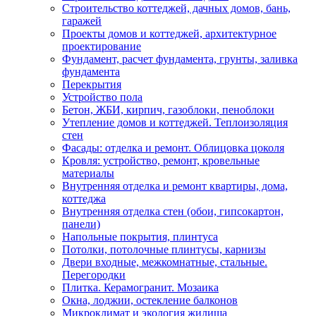
Строительство коттеджей, дачных домов, бань,
гаражей
Проекты домов и коттеджей, архитектурное
проектирование
Фундамент, расчет фундамента, грунты, заливка
фундамента
Перекрытия
Устройство пола
Бетон, ЖБИ, кирпич, газоблоки, пеноблоки
Утепление домов и коттеджей. Теплоизоляция
стен
Фасады: отделка и ремонт. Облицовка цоколя
Кровля: устройство, ремонт, кровельные
материалы
Внутренняя отделка и ремонт квартиры, дома,
коттеджа
Внутренняя отделка стен (обои, гипсокартон,
панели)
Напольные покрытия, плинтуса
Потолки, потолочные плинтусы, карнизы
Двери входные, межкомнатные, стальные.
Перегородки
Плитка. Керамогранит. Мозаика
Окна, лоджии, остекление балконов
Микроклимат и экология жилища