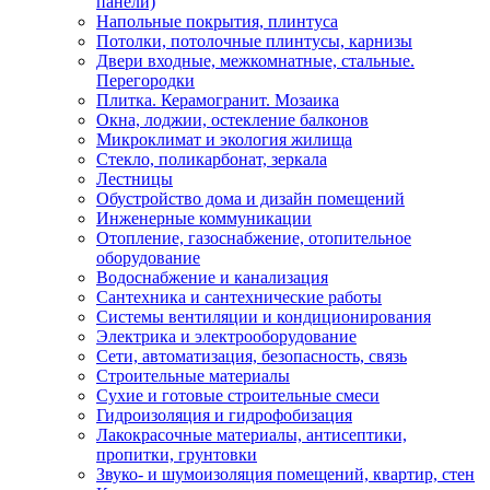
панели)
Напольные покрытия, плинтуса
Потолки, потолочные плинтусы, карнизы
Двери входные, межкомнатные, стальные.
Перегородки
Плитка. Керамогранит. Мозаика
Окна, лоджии, остекление балконов
Микроклимат и экология жилища
Стекло, поликарбонат, зеркала
Лестницы
Обустройство дома и дизайн помещений
Инженерные коммуникации
Отопление, газоснабжение, отопительное
оборудование
Водоснабжение и канализация
Сантехника и сантехнические работы
Системы вентиляции и кондиционирования
Электрика и электрооборудование
Сети, автоматизация, безопасность, связь
Строительные материалы
Сухие и готовые строительные смеси
Гидроизоляция и гидрофобизация
Лакокрасочные материалы, антисептики,
пропитки, грунтовки
Звуко- и шумоизоляция помещений, квартир, стен